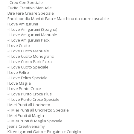
- Creo Con Speciale
Cucito Creativo Manuale
Dire Fare Creare Speciale
Enciclopedia Mani di Fata + Macchina da cucire tascabile
I Love Amigurumi
- I Love Amigurumi (Spagna)
- I Love Amigurumi Manuale
- I Love Amigurumi Pack
I Love Cucito
- I Love Cucito Manuale
- I Love Cucito Monografici
- I Love Cucito Pack Extra
- I Love Cucito Speciale
I Love Feltro
- I Love Feltro Speciale
I Love Maglia
I Love Punto Croce
- I Love Punto Croce Plus
- I Love Punto Croce Speciale
I Miei Punti all Uncinetto
- I Miei Punti all Uncinetto Speciale
I Miei Punti di Maglia
- I Miei Punti di Maglia Speciale
Jeans Creativemamy
Kit Amigurumi Gatto + Pinguino + Coniglio