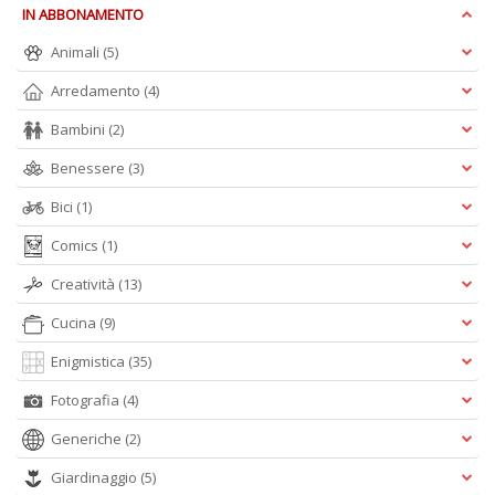
IN ABBONAMENTO
M
H
Animali
(5)
K
2
Arredamento
(4)
n
+
Bambini
(2)
D
Benessere
(3)
Bici
(1)
Comics
(1)
S
Creatività
(13)
Pi
M
Cucina
(9)
al
u
Enigmistica
(35)
n
+
Fotografia
(4)
D
Generiche
(2)
Giardinaggio
(5)