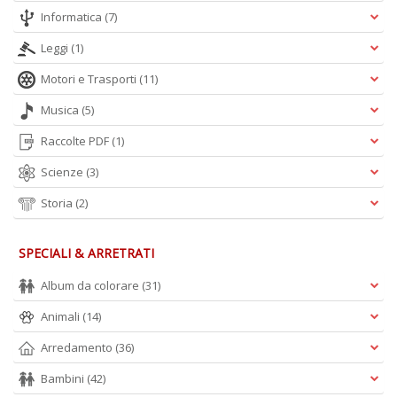
Informatica
(7)
E
Leggi
(1)
S
S
Motori e Trasporti
(11)
n
+
Musica
(5)
D
Raccolte PDF
(1)
Scienze
(3)
Storia
(2)
SPECIALI & ARRETRATI
A
Album da colorare
(31)
L
O
Animali
(14)
C
n
Arredamento
(36)
Bambini
(42)