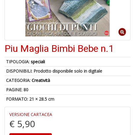
A
a
a
Cr
Piu Maglia Bimbi Bebe n.1
e
C
TIPOLOGIA:
speciali
DISPONIBILI:
Prodotto disponibile solo in digitale
CATEGORIA:
Creatività
PAGINE: 80
5
n
FORMATO: 21 × 28.5 cm
in
di
VERSIONE CARTACEA
€ 5,90