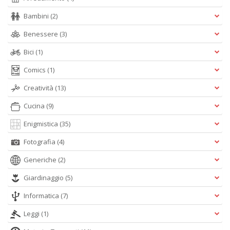
n
Bambini
(2)
+
D
Benessere
(3)
Bici
(1)
Comics
(1)
Creatività
(13)
Cucina
(9)
A
L
Enigmistica
(35)
O
C
Fotografia
(4)
n
Generiche
(2)
Giardinaggio
(5)
Informatica
(7)
Leggi
(1)