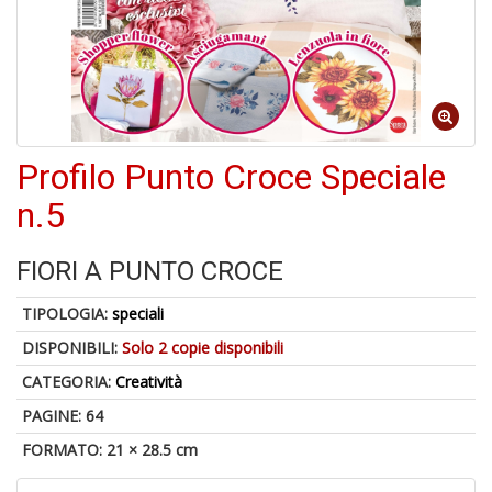
A
di
a
a
R
Profilo Punto Croce Speciale
n.5
FIORI A PUNTO CROCE
5
n
TIPOLOGIA:
speciali
in
di
DISPONIBILI:
Solo 2 copie disponibili
CATEGORIA:
Creatività
PAGINE: 64
FORMATO: 21 × 28.5 cm