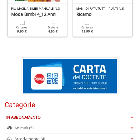
A
f
PIU MAGLIA BIMBI MANUALE N.3
MANI DI FATA TUTTI I PUNTI N.5
B
Moda Bimbi 4_12 Anni
Ricamo
T
G
Cartacea
Digitale
Cartacea
n
9.90 €
4.90 €
12.90 €
+
D
D
Q
n
+
D
Categorie
IN ABBONAMENTO
Animali
(5)
C
G
Arredamento
(4)