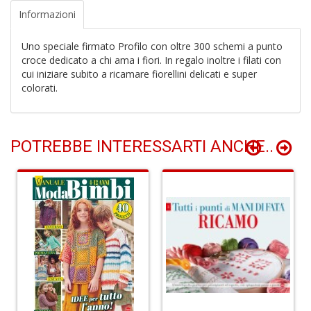
D
Informazioni
Uno speciale firmato Profilo con oltre 300 schemi a punto
croce dedicato a chi ama i fiori. In regalo inoltre i filati con
cui iniziare subito a ricamare fiorellini delicati e super
colorati.
A
d
p
P
POTREBBE INTERESSARTI ANCHE..
D
M
n
+
D