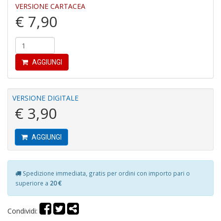
VERSIONE CARTACEA
P
€ 7,90
pi
r
R
T
S
AGGIUNGI
P
Pi
n
VERSIONE DIGITALE
+
€ 3,90
D
AGGIUNGI
D
Spedizione immediata, gratis per ordini con importo pari o
G
superiore a
20 €
St
M
S
Condividi:
n
+