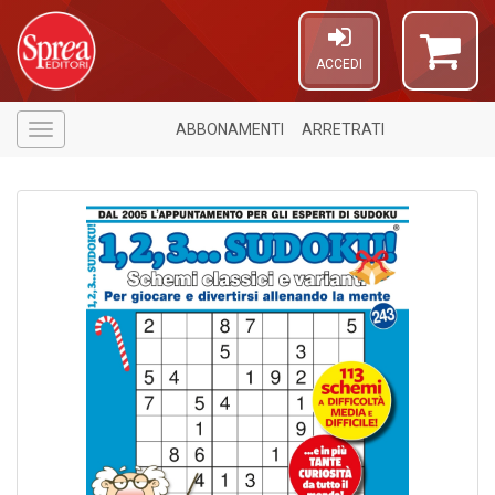
ACCEDI
ABBONAMENTI
ARRETRATI
Menù
1
n
in
di