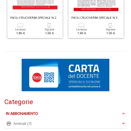
F
d
FACILI CRUCIVERBA SPECIALE N.2
FACILI CRUCIVERBA SPECIALE N.5
P
C
Cartacea
Digitale
Cartacea
Digitale
D
1.80 €
1.00 €
1.90 €
1.00 €
C
n
+
D
S
S
n
Categorie
+
D
IN ABBONAMENTO
Animali
(7)