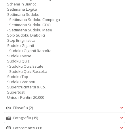
Schemi in Bianco
Settimana Logika
Settimana Sudoku
- Settimana Sudoku Compiega
- Settimana Sudoku GDO
- Settimana Sudoku Mese
Solo Sudoku Diabolici
Stop Enigmistica
Sudoku Giganti
- Sudoku Giganti Raccolta
Sudoku Mese
Sudoku Quiz
- Sudoku Quiz Estate
- Sudoku Quiz Raccolta
Sudoku Top
Sudoku Varianti
Supercrucintarsi & Co.
Supertosti
Unisci i Puntini 20.000
Filosofia
(2)
Fotografia
(15)
Fotoromanzi
(11)