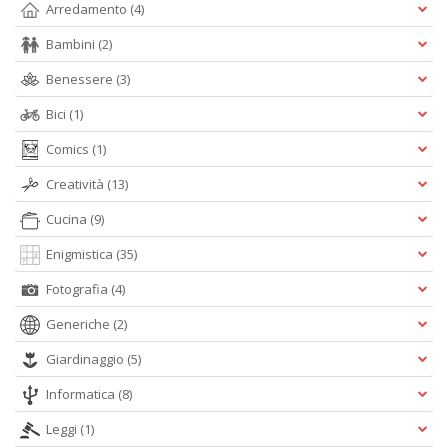
Arredamento
(4)
T
Bambini
(2)
al
c
Benessere
(3)
p
e
Bici
(1)
c
Comics
(1)
T
d
Creatività
(13)
N
n
Cucina
(9)
+
D
Enigmistica
(35)
Fotografia
(4)
Generiche
(2)
Giardinaggio
(5)
Informatica
(8)
A
Leggi
(1)
L
O