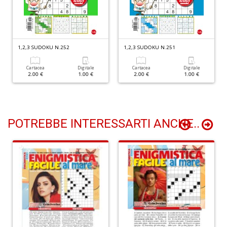
D
n
+
D
1,2,3 SUDOKU N.252
1,2,3 SUDOKU N.251
Cartacea
Digitale
Cartacea
Digitale
2.00 €
1.00 €
2.00 €
1.00 €
C
la
S
R
POTREBBE INTERESSARTI ANCHE..
P
(d
n
+
D