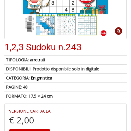
A
di
1
a
al
1,2,3 Sudoku n.243
ri
TIPOLOGIA:
arretrati
DISPONIBILI:
Prodotto disponibile solo in digitale
CATEGORIA:
Enigmistica
PAGINE: 48
FORMATO: 17.5 × 24 cm
A
a
a
VERSIONE CARTACEA
O
€ 2,00
d
V