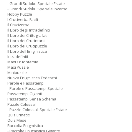
- Grandi Sudoku Speciale Estate
- Grandi Sudoku Speciale Inverno
Hobby Puzzle
I Cruciverba Facili
Il Cruciverba
Il Libro degli Intradefiniti
Il Libro dei Crittografati
Il Libro dei Crucintarsi
Il Libro dei Crucipuzzle
Il Libro dell Enigmistica
Intradefiniti
Maxi Crucintarsio
Maxi Puzzle
Minipuzzle
Nuova Enigmistica Tedeschi
Parole e Passatempi
- Parole e Passatempi Speciale
Passatempi Giganti
Passatempi Senza Schema
Puzzle Colossali
- Puzzle Colossali Speciale Estate
Quiz Ermetici
Quiz Mese
Raccolta Enigmistica
- Raccolta Enigmistica Gigante