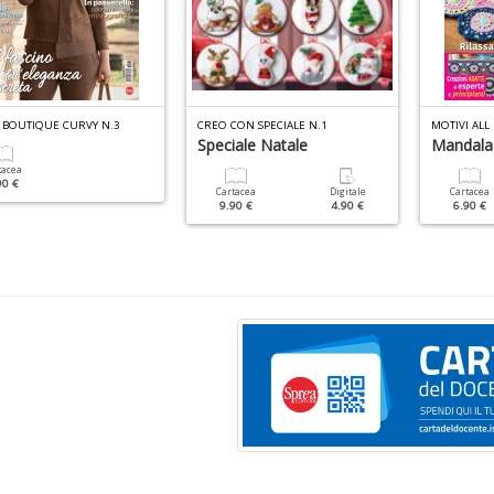
A BOUTIQUE CURVY N.3
CREO CON SPECIALE N.1
Speciale Natale
Mandala
tacea
90 €
Cartacea
Digitale
Cartacea
9.90 €
4.90 €
6.90 €