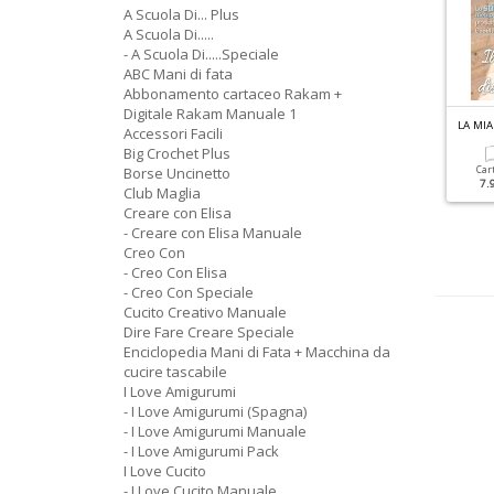
A Scuola Di... Plus
A Scuola Di.....
- A Scuola Di.....Speciale
ABC Mani di fata
Abbonamento cartaceo Rakam +
Digitale Rakam Manuale 1
ROFILO FILET SCHEMI N.2
PROFILO UNCINETTO SPECIALE N.6
LA MI
Accessori Facili
chemi Filet
Natale
Big Crochet Plus
Borse Uncinetto
Car
7.
Club Maglia
Cartacea
Digitale
Cartacea
Digitale
9.90 €
4.90 €
9.90 €
4.90 €
Creare con Elisa
- Creare con Elisa Manuale
Creo Con
- Creo Con Elisa
- Creo Con Speciale
Cucito Creativo Manuale
Dire Fare Creare Speciale
Enciclopedia Mani di Fata + Macchina da
cucire tascabile
I Love Amigurumi
- I Love Amigurumi (Spagna)
- I Love Amigurumi Manuale
- I Love Amigurumi Pack
I Love Cucito
- I Love Cucito Manuale