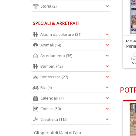
Storia
(2)
SPECIALI & ARRETRATI
Album da colorare
(31)
A NUOVA MAGLIA N.21
LA NUOVA MAGLIA N.20
LA NU
Animali
(14)
peciale Borse A Piastrelle
Speciale Uncinetto: È
Primi
Tempo Di Piastrelle
Arredamento
(36)
Cartacea
Digitale
Car
5.90 €
3.00 €
5.
Bambini
(42)
Cartacea
Digitale
5.90 €
3.00 €
Benessere
(27)
Bici
(4)
POTR
Calendari
(1)
Comics
(50)
Creatività
(112)
Gli speciali di Mani di Fata