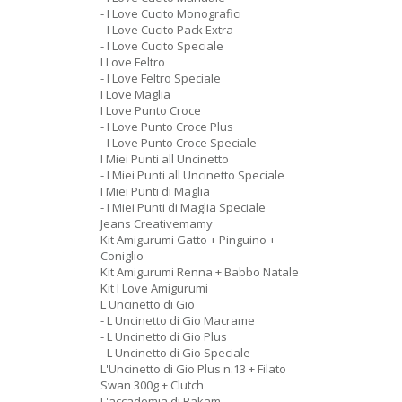
- I Love Cucito Monografici
- I Love Cucito Pack Extra
- I Love Cucito Speciale
I Love Feltro
- I Love Feltro Speciale
I Love Maglia
I Love Punto Croce
- I Love Punto Croce Plus
- I Love Punto Croce Speciale
I Miei Punti all Uncinetto
- I Miei Punti all Uncinetto Speciale
I Miei Punti di Maglia
- I Miei Punti di Maglia Speciale
Jeans Creativemamy
Kit Amigurumi Gatto + Pinguino +
Coniglio
Kit Amigurumi Renna + Babbo Natale
Kit I Love Amigurumi
L Uncinetto di Gio
- L Uncinetto di Gio Macrame
- L Uncinetto di Gio Plus
- L Uncinetto di Gio Speciale
L'Uncinetto di Gio Plus n.13 + Filato
Swan 300g + Clutch
L'accademia di Rakam