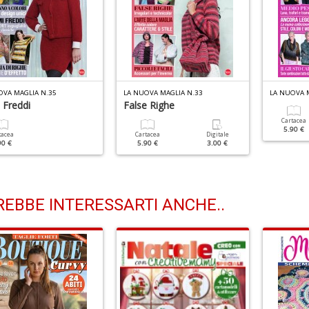
OVA MAGLIA N.35
LA NUOVA MAGLIA N.33
LA NUOVA M
 Freddi
False Righe
Cartacea
5.90 €
tacea
Cartacea
Digitale
90 €
5.90 €
3.00 €
EBBE INTERESSARTI ANCHE..