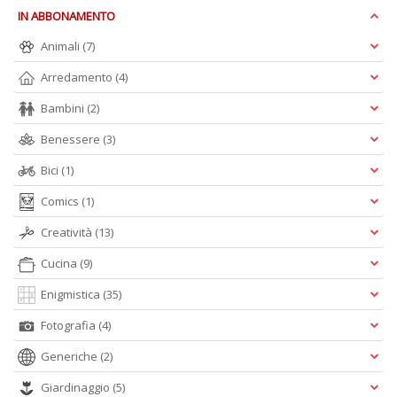
L
IN ABBONAMENTO
P
Animali
(7)
n
+
Arredamento
(4)
D
Bambini
(2)
Benessere
(3)
Bici
(1)
L
c
Comics
(1)
I
Creatività
(13)
M
D
Cucina
(9)
n
+
Enigmistica
(35)
D
Fotografia
(4)
Generiche
(2)
Giardinaggio
(5)