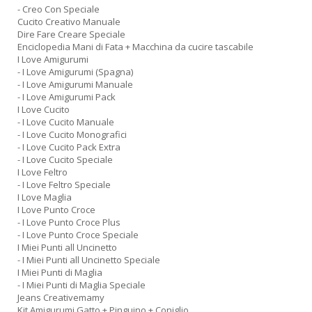
- Creo Con Speciale
Cucito Creativo Manuale
Dire Fare Creare Speciale
Enciclopedia Mani di Fata + Macchina da cucire tascabile
I Love Amigurumi
- I Love Amigurumi (Spagna)
- I Love Amigurumi Manuale
- I Love Amigurumi Pack
I Love Cucito
- I Love Cucito Manuale
- I Love Cucito Monografici
- I Love Cucito Pack Extra
- I Love Cucito Speciale
I Love Feltro
- I Love Feltro Speciale
I Love Maglia
I Love Punto Croce
- I Love Punto Croce Plus
- I Love Punto Croce Speciale
I Miei Punti all Uncinetto
- I Miei Punti all Uncinetto Speciale
I Miei Punti di Maglia
- I Miei Punti di Maglia Speciale
Jeans Creativemamy
Kit Amigurumi Gatto + Pinguino + Coniglio