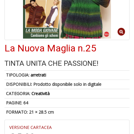
A
di
La Nuova Maglia n.25
a
a
V
TINTA UNITA CHE PASSIONE!
lo
Y
TIPOLOGIA:
arretrati
DISPONIBILI:
Prodotto disponibile solo in digitale
CATEGORIA:
Creatività
PAGINE: 64
FORMATO: 21 × 28.5 cm
Il
M
c
VERSIONE CARTACEA
t