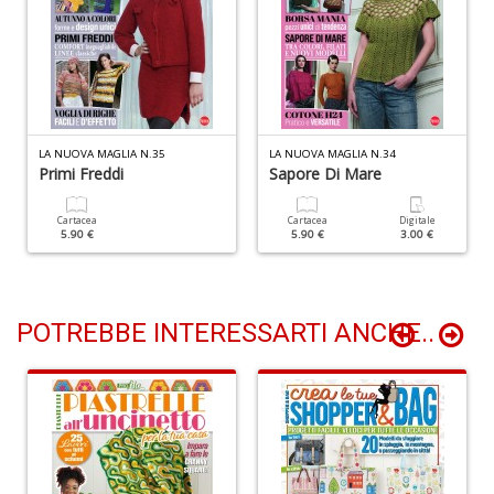
L
C
M
n
+
D
LA NUOVA MAGLIA N.35
LA NUOVA MAGLIA N.34
Primi Freddi
Sapore Di Mare
Cartacea
Cartacea
Digitale
5.90 €
5.90 €
3.00 €
R
p
Di
POTREBBE INTERESSARTI ANCHE..
C
M
R
P
n
+
D