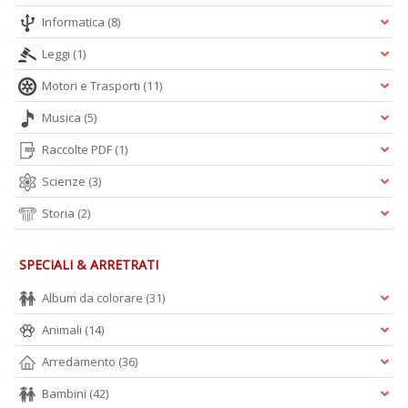
Informatica
(8)
A
Leggi
(1)
L
Motori e Trasporti
(11)
O
C
Musica
(5)
n
Raccolte PDF
(1)
Scienze
(3)
Storia
(2)
SPECIALI & ARRETRATI
Album da colorare
(31)
Animali
(14)
Arredamento
(36)
Bambini
(42)