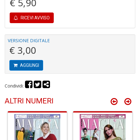
€ 5,90
di
P
RICEVI AVVISO
VERSIONE DIGITALE
€ 3,00
B
C
AGGIUNGI
C
C
S
Condividi:
n
+
D
ALTRI NUMERI
H
I