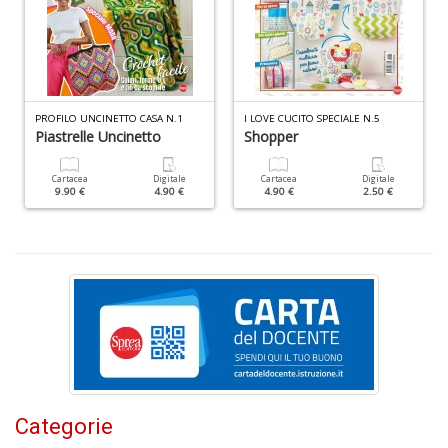
PROFILO UNCINETTO CASA N.1
I LOVE CUCITO SPECIALE N.5
Piastrelle Uncinetto
Shopper
P
v
W
Cartacea
Digitale
Cartacea
Digitale
9.90 €
4.90 €
4.90 €
2.50 €
V
n
+
D
C
s
v
Categorie
e
si