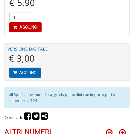
€ 5,90
A
s
di
AGGIUNGI
h
W
M
VERSIONE DIGITALE
M
€ 3,00
n
+
D
AGGIUNGI
Spedizione immediata, gratis per ordini con importo pari o
I
superiore a
20 €
pi
di
Condividi:
u
v
R
ALTRI NUMERI