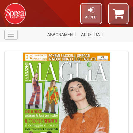
ACCEDI
ABBONAMENTI
ARRETRATI
Menù
1
n
in
di