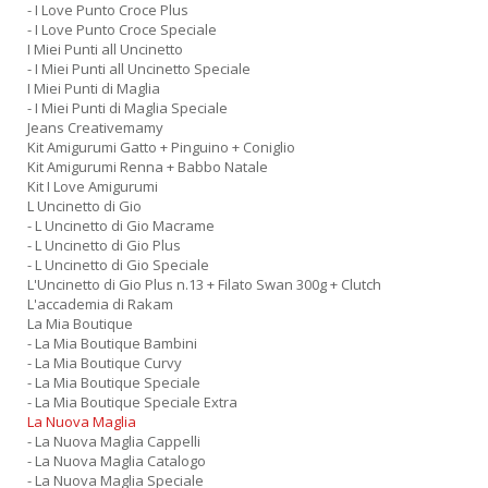
- I Love Punto Croce Plus
- I Love Punto Croce Speciale
I Miei Punti all Uncinetto
- I Miei Punti all Uncinetto Speciale
I Miei Punti di Maglia
- I Miei Punti di Maglia Speciale
Jeans Creativemamy
Kit Amigurumi Gatto + Pinguino + Coniglio
Kit Amigurumi Renna + Babbo Natale
Kit I Love Amigurumi
L Uncinetto di Gio
- L Uncinetto di Gio Macrame
- L Uncinetto di Gio Plus
- L Uncinetto di Gio Speciale
L'Uncinetto di Gio Plus n.13 + Filato Swan 300g + Clutch
L'accademia di Rakam
La Mia Boutique
- La Mia Boutique Bambini
- La Mia Boutique Curvy
- La Mia Boutique Speciale
- La Mia Boutique Speciale Extra
La Nuova Maglia
- La Nuova Maglia Cappelli
- La Nuova Maglia Catalogo
- La Nuova Maglia Speciale