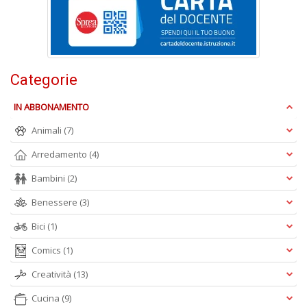
S
7
l
P
C
Categorie
n
+
D
IN ABBONAMENTO
Animali
(7)
Arredamento
(4)
Bambini
(2)
Benessere
(3)
A
Bici
(1)
L
O
Comics
(1)
C
n
Creatività
(13)
Cucina
(9)