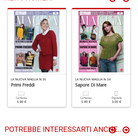
D
n
+
D
L
B
T
G
M
LA NUOVA MAGLIA N.35
LA NUOVA MAGLIA N.34
n
Primi Freddi
Sapore Di Mare
+
D
Cartacea
Cartacea
Digitale
5.90 €
5.90 €
3.00 €
POTREBBE INTERESSARTI ANCHE..