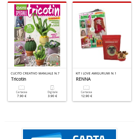
D
B
C
R
n
+
D
CUCITO CREATIVO MANUALE N.7
KIT I LOVE AMIGURUMI N.1
R
Tricotin
RENNA
Pi
H
J
Cartacea
Digitale
Cartacea
7.90 €
3.90 €
12.90 €
n
+
D