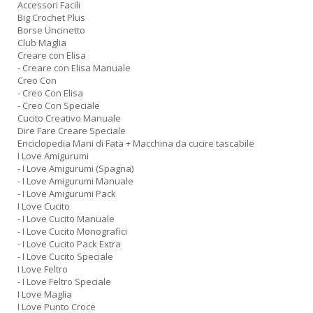
Accessori Facili
Big Crochet Plus
Borse Uncinetto
Club Maglia
Creare con Elisa
- Creare con Elisa Manuale
Creo Con
- Creo Con Elisa
- Creo Con Speciale
Cucito Creativo Manuale
Dire Fare Creare Speciale
Enciclopedia Mani di Fata + Macchina da cucire tascabile
I Love Amigurumi
- I Love Amigurumi (Spagna)
- I Love Amigurumi Manuale
- I Love Amigurumi Pack
I Love Cucito
- I Love Cucito Manuale
- I Love Cucito Monografici
- I Love Cucito Pack Extra
- I Love Cucito Speciale
I Love Feltro
- I Love Feltro Speciale
I Love Maglia
I Love Punto Croce