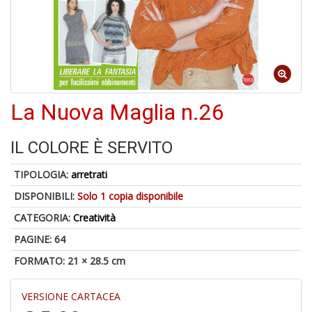
6
f
+
di
in
La Nuova Maglia n.26
r
IL COLORE È SERVITO
TIPOLOGIA:
arretrati
DISPONIBILI:
Solo 1 copia disponibile
6
n
CATEGORIA:
Creatività
in
di
PAGINE: 64
FORMATO: 21 × 28.5 cm
VERSIONE CARTACEA