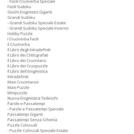
- Facili Cruciverba Speciale
Facili Sudoku
Giochi Enigmistici Giganti
Grandi Sudoku
- Grandi Sudoku Speciale Estate
- Grandi Sudoku Speciale Inverno
Hobby Puzzle
I Cruciverba Facili
Il Cruciverba
Il Libro degli Intradefiniti
Il Libro dei Crittografati
Il Libro dei Crucintarsi
Il Libro dei Crucipuzzle
Il Libro dell Enigmistica
Intradefiniti
Maxi Crucintarsio
Maxi Puzzle
Minipuzzle
Nuova Enigmistica Tedeschi
Parole e Passatempi
- Parole e Passatempi Speciale
Passatempi Giganti
Passatempi Senza Schema
Puzzle Colossali
- Puzzle Colossali Speciale Estate