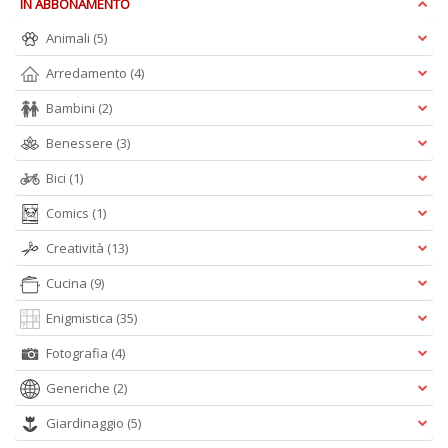
IN ABBONAMENTO
Is
di
Animali
(5)
po
K
Arredamento
(4)
n
Bambini
(2)
+
D
Benessere
(3)
Bici
(1)
Comics
(1)
Creatività
(13)
Cucina
(9)
A
L
Enigmistica
(35)
O
Fotografia
(4)
C
n
Generiche
(2)
Giardinaggio
(5)