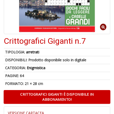
6
n
in
di
Crittografici Giganti n.7
TIPOLOGIA:
arretrati
DISPONIBILI:
Prodotto disponibile solo in digitale
CATEGORIA:
Enigmistica
PAGINE: 64
A
a
FORMATO: 21 × 28 cm
a
O
CRITTOGRAFICI GIGANTI È DISPONIBILE IN
d
ABBONAMENTO!
V
VERSIONE CARTACEA