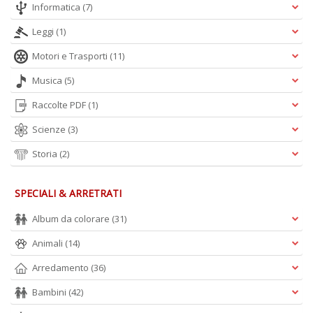
A
Informatica
(7)
L
O
Leggi
(1)
C
n
Motori e Trasporti
(11)
Musica
(5)
Raccolte PDF
(1)
Scienze
(3)
Storia
(2)
SPECIALI & ARRETRATI
Album da colorare
(31)
Animali
(14)
Arredamento
(36)
Bambini
(42)