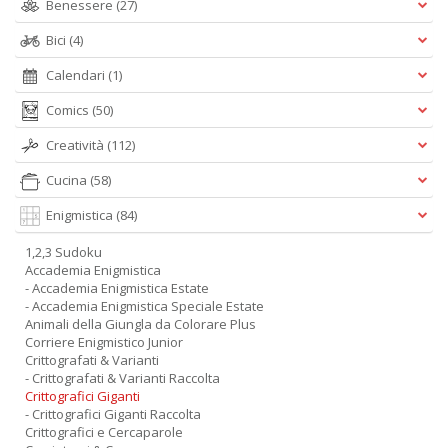
Benessere
(27)
Bici
(4)
Calendari
(1)
Comics
(50)
Creatività
(112)
Cucina
(58)
Enigmistica
(84)
1,2,3 Sudoku
Accademia Enigmistica
- Accademia Enigmistica Estate
- Accademia Enigmistica Speciale Estate
Animali della Giungla da Colorare Plus
Corriere Enigmistico Junior
Crittografati & Varianti
- Crittografati & Varianti Raccolta
Crittografici Giganti
- Crittografici Giganti Raccolta
Crittografici e Cercaparole