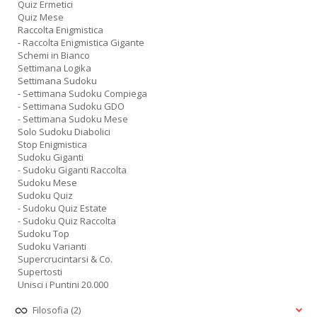
Quiz Ermetici
Quiz Mese
Raccolta Enigmistica
- Raccolta Enigmistica Gigante
Schemi in Bianco
Settimana Logika
Settimana Sudoku
- Settimana Sudoku Compiega
- Settimana Sudoku GDO
- Settimana Sudoku Mese
Solo Sudoku Diabolici
Stop Enigmistica
Sudoku Giganti
- Sudoku Giganti Raccolta
Sudoku Mese
Sudoku Quiz
- Sudoku Quiz Estate
- Sudoku Quiz Raccolta
Sudoku Top
Sudoku Varianti
Supercrucintarsi & Co.
Supertosti
Unisci i Puntini 20.000
Filosofia
(2)