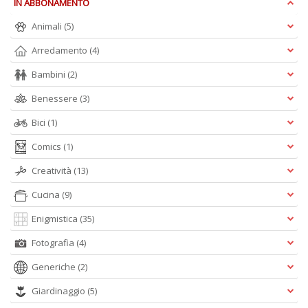
L
IN ABBONAMENTO
P
Animali
(5)
C
n
Arredamento
(4)
+
D
Bambini
(2)
Benessere
(3)
Bici
(1)
P
Comics
(1)
C
n
Creatività
(13)
+
Cucina
(9)
D
Enigmistica
(35)
Fotografia
(4)
Generiche
(2)
Giardinaggio
(5)