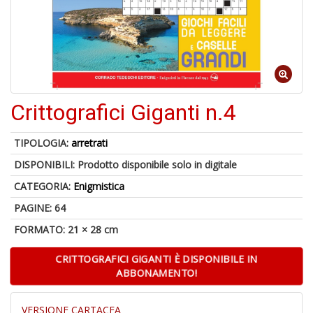
D
6
n
Crittografici Giganti n.4
c
TIPOLOGIA:
arretrati
DISPONIBILI:
Prodotto disponibile solo in digitale
CATEGORIA:
Enigmistica
C
PAGINE: 64
R
FORMATO: 21 × 28 cm
u
a
di
CRITTOGRAFICI GIGANTI È DISPONIBILE IN
m
ABBONAMENTO!
VERSIONE CARTACEA