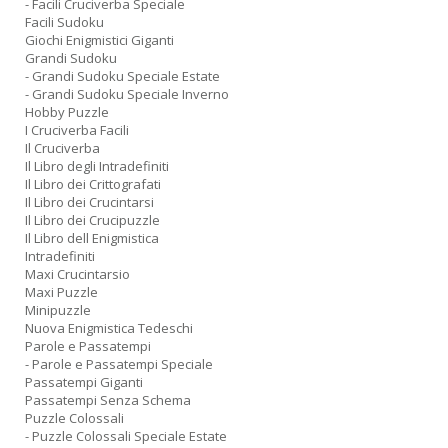
- Facili Cruciverba Speciale
Facili Sudoku
Giochi Enigmistici Giganti
Grandi Sudoku
- Grandi Sudoku Speciale Estate
- Grandi Sudoku Speciale Inverno
Hobby Puzzle
I Cruciverba Facili
Il Cruciverba
Il Libro degli Intradefiniti
Il Libro dei Crittografati
Il Libro dei Crucintarsi
Il Libro dei Crucipuzzle
Il Libro dell Enigmistica
Intradefiniti
Maxi Crucintarsio
Maxi Puzzle
Minipuzzle
Nuova Enigmistica Tedeschi
Parole e Passatempi
- Parole e Passatempi Speciale
Passatempi Giganti
Passatempi Senza Schema
Puzzle Colossali
- Puzzle Colossali Speciale Estate