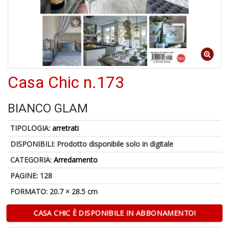
6
f
+
di
in
Casa Chic n.173
r
BIANCO GLAM
TIPOLOGIA:
arretrati
DISPONIBILI:
Prodotto disponibile solo in digitale
6
n
CATEGORIA:
Arredamento
in
di
PAGINE: 128
FORMATO: 20.7 × 28.5 cm
CASA CHIC È DISPONIBILE IN ABBONAMENTO!