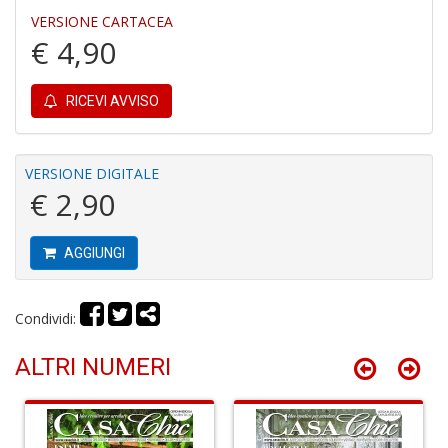
VERSIONE CARTACEA
€ 4,90
A
s
di
RICEVI AVVISO
h
W
M
M
VERSIONE DIGITALE
n
€ 2,90
+
D
AGGIUNGI
Condividi:
I
pi
ALTRI NUMERI
di
u
v
R