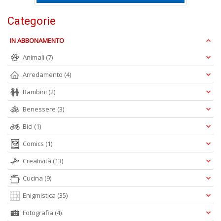
S
7
Categorie
l
P
IN ABBONAMENTO
C
n
Animali
(7)
+
Arredamento
(4)
D
Bambini
(2)
Benessere
(3)
Bici
(1)
Comics
(1)
A
Creatività
(13)
L
O
Cucina
(9)
C
Enigmistica
(35)
n
Fotografia
(4)