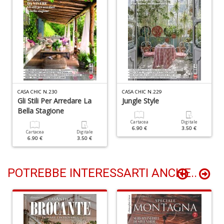
D
n
+
D
L
B
CASA CHIC N.230
CASA CHIC N.229
Gli Stili Per Arredare La
Jungle Style
T
Bella Stagione
G
M
Cartacea
Digitale
6.90 €
3.50 €
n
Cartacea
Digitale
6.90 €
3.50 €
+
D
POTREBBE INTERESSARTI ANCHE..