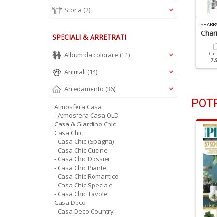
Storia
(2)
HABBY STYLE N.56
SHABBY STYLE N.55
SHABBY
'incanto Del Natale
Atmosfere Vintage
Char
SPECIALI & ARRETRATI
Album da colorare
(31)
Cartacea
Digitale
Cartacea
Digitale
Car
7.90 €
3.90 €
7.90 €
3.90 €
7.
Animali
(14)
Arredamento
(36)
POTR
Atmosfera Casa
- Atmosfera Casa OLD
Casa & Giardino Chic
Casa Chic
- Casa Chic (Spagna)
- Casa Chic Cucine
- Casa Chic Dossier
- Casa Chic Piante
- Casa Chic Romantico
- Casa Chic Speciale
- Casa Chic Tavole
Casa Deco
- Casa Deco Country