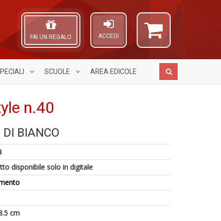
ACCEDI
FAI UN REGALO
PECIALI
SCUOLE
AREA
EDICOLE
yle n.40
DI BIANCO
I
Pr
A
5
M
U
L
i
n
di
n
O
in
F
+
C
to disponibile solo in digitale
di
M
D
n
amento
n
+
D
8.5 cm