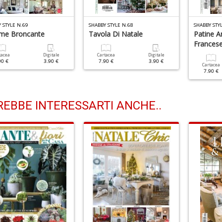
 STYLE N.69
SHABBY STYLE N.68
SHABBY STY
me Broncante
Tavola Di Natale
Patine A
Frances
tacea
Digitale
Cartacea
Digitale
90 €
3.90 €
7.90 €
3.90 €
Cartacea
7.90 €
EBBE INTERESSARTI ANCHE..