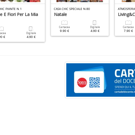
HIC PIANTE N.1
CASA CHIC SPECIALE N.80
ATMOSFERA 
e E Fiori Per La Mia
Natale
Living&C
Cartacea
Digitale
Cartacea
9.90 €
4.90 €
7.90 €
tacea
Digitale
90 €
4.90 €