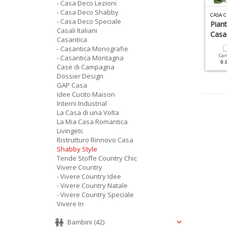
- Casa Deco Lezioni
- Casa Deco Shabby
ASANTICA MONOGRAFIE N.4
CASA CHIC SPECIALE N.79
CASA C
- Casa Deco Speciale
HABBY E Délabré
Natale Chic
Piant
Casali Italiani
Casa
Casantica
Cartacea
Digitale
Cartacea
Digitale
- Casantica Monografie
9.90 €
4.90 €
9.90 €
4.90 €
Car
- Casantica Montagna
9.
Case di Campagna
Dossier Design
GAP Casa
Idee Cucito Maison
Interni Industrial
La Casa di una Volta
La Mia Casa Romantica
Livingetc
Ristrutturo Rinnovo Casa
Shabby Style
Tende Stoffe Country Chic
Vivere Country
- Vivere Country Idee
- Vivere Country Natale
- Vivere Country Speciale
Vivere In
Bambini
(42)