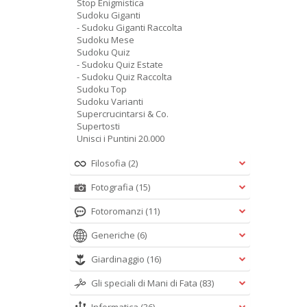
Stop Enigmistica
Sudoku Giganti
- Sudoku Giganti Raccolta
Sudoku Mese
Sudoku Quiz
- Sudoku Quiz Estate
- Sudoku Quiz Raccolta
Sudoku Top
Sudoku Varianti
Supercrucintarsi & Co.
Supertosti
Unisci i Puntini 20.000
Filosofia
(2)
Fotografia
(15)
Fotoromanzi
(11)
Generiche
(6)
Giardinaggio
(16)
Gli speciali di Mani di Fata
(83)