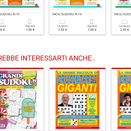
 SUDOKU N.75
FACILI SUDOKU N.74
FACILI SUD
tacea
Digitale
Cartacea
Digitale
Cartacea
50 €
1.00 €
2.50 €
1.00 €
2.50 €
EBBE INTERESSARTI ANCHE..