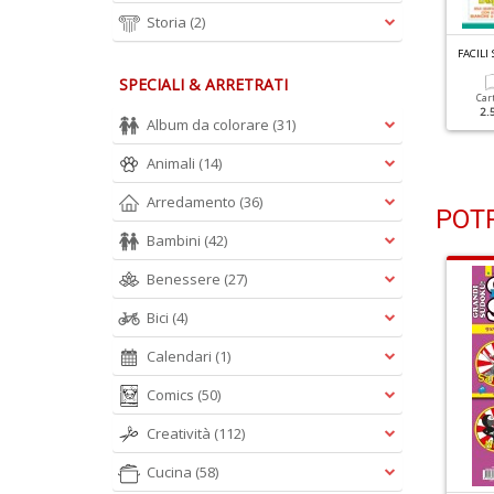
Storia
(2)
ACILI SUDOKU N.62
FACILI SUDOKU N.61
FACILI
SPECIALI & ARRETRATI
Cartacea
Digitale
Cartacea
Digitale
Car
2.50 €
1.00 €
2.50 €
1.00 €
2.
Album da colorare
(31)
Animali
(14)
Arredamento
(36)
POTR
Bambini
(42)
Benessere
(27)
Bici
(4)
Calendari
(1)
Comics
(50)
Creatività
(112)
Cucina
(58)