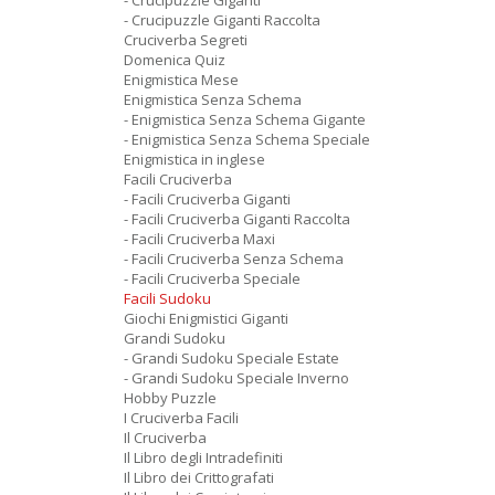
- Crucipuzzle Giganti
- Crucipuzzle Giganti Raccolta
Cruciverba Segreti
Domenica Quiz
Enigmistica Mese
Enigmistica Senza Schema
- Enigmistica Senza Schema Gigante
- Enigmistica Senza Schema Speciale
Enigmistica in inglese
Facili Cruciverba
- Facili Cruciverba Giganti
- Facili Cruciverba Giganti Raccolta
- Facili Cruciverba Maxi
- Facili Cruciverba Senza Schema
- Facili Cruciverba Speciale
Facili Sudoku
Giochi Enigmistici Giganti
Grandi Sudoku
- Grandi Sudoku Speciale Estate
- Grandi Sudoku Speciale Inverno
Hobby Puzzle
I Cruciverba Facili
Il Cruciverba
Il Libro degli Intradefiniti
Il Libro dei Crittografati