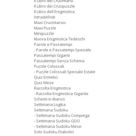
Il Libro dei Crucintarsi
Il Libro dei Crucipuzzle
Il Libro dell Enigmistica
Intradefiniti
Maxi Crucintarsio
Maxi Puzzle
Minipuzzle
Nuova Enigmistica Tedeschi
Parole e Passatempi
- Parole e Passatempi Speciale
Passatempi Giganti
Passatempi Senza Schema
Puzzle Colossali
- Puzzle Colossali Speciale Estate
Quiz Ermetici
Quiz Mese
Raccolta Enigmistica
- Raccolta Enigmistica Gigante
Schemi in Bianco
Settimana Logika
Settimana Sudoku
- Settimana Sudoku Compiega
- Settimana Sudoku GDO
- Settimana Sudoku Mese
Solo Sudoku Diabolici