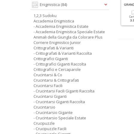
Enigmistica
(84)
RANDI SUDOKU N.87
FACILI CRUCIVERBA SPECIALE N.1
1,2,3 Sudoku
Cartacea
Digitale
Cartacea
Digitale
Car
Accademia Enigmistica
3.50 €
1.50 €
1.80 €
1.00 €
3.
- Accademia Enigmistica Estate
- Accademia Enigmistica Speciale Estate
Animali della Giungla da Colorare Plus
Corriere Enigmistico Junior
Crittografati & Varianti
- Crittografati & Varianti Raccolta
Crittografici Giganti
- Crittografici Giganti Raccolta
Crittografici e Cercaparole
Crucintarsi & Co
Crucintarsi & Crittografati
Crucintarsi Facili
- Crucintarsi Facili Giganti Raccolta
Crucintarsi Giganti
- Crucintarsi Giganti Raccolta
Crucintarsio
- Crucintarsio Gigante
- Crucintarsio Speciale Estate
Crucipuzzle
- Crucipuzzle Facili