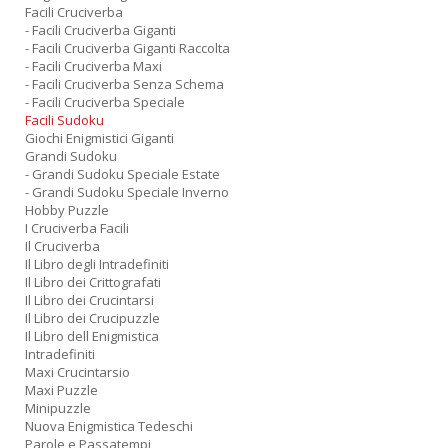
Facili Cruciverba
- Facili Cruciverba Giganti
- Facili Cruciverba Giganti Raccolta
- Facili Cruciverba Maxi
- Facili Cruciverba Senza Schema
- Facili Cruciverba Speciale
Facili Sudoku
Giochi Enigmistici Giganti
Grandi Sudoku
- Grandi Sudoku Speciale Estate
- Grandi Sudoku Speciale Inverno
Hobby Puzzle
I Cruciverba Facili
Il Cruciverba
Il Libro degli Intradefiniti
Il Libro dei Crittografati
Il Libro dei Crucintarsi
Il Libro dei Crucipuzzle
Il Libro dell Enigmistica
Intradefiniti
Maxi Crucintarsio
Maxi Puzzle
Minipuzzle
Nuova Enigmistica Tedeschi
Parole e Passatempi