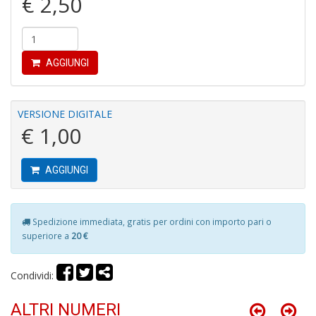
€ 2,50
r
AGGIUNGI
VERSIONE DIGITALE
G
€ 1,00
S
S
I
AGGIUNGI
n
+
D
Spedizione immediata, gratis per ordini con importo pari o
superiore a
20 €
Condividi:
P
i
ALTRI NUMERI
P