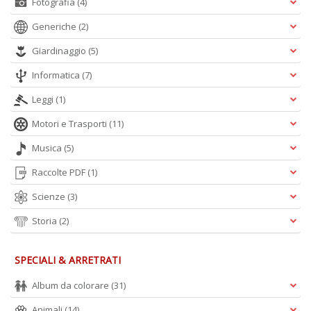
Fotografia
(4)
A
L
Generiche
(2)
O
Giardinaggio
(5)
C
n
Informatica
(7)
Leggi
(1)
Motori e Trasporti
(11)
Musica
(5)
Raccolte PDF
(1)
Scienze
(3)
Storia
(2)
SPECIALI & ARRETRATI
Album da colorare
(31)
Animali
(14)