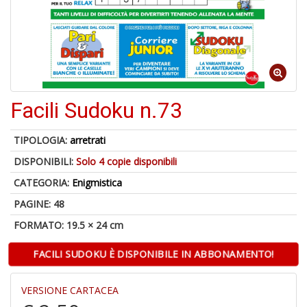
o
1
Facili Sudoku n.73
n
in
di
TIPOLOGIA:
arretrati
DISPONIBILI:
Solo 4 copie disponibili
CATEGORIA:
Enigmistica
PAGINE: 48
FORMATO: 19.5 × 24 cm
6
FACILI SUDOKU È DISPONIBILE IN ABBONAMENTO!
f
+
di
VERSIONE CARTACEA
in