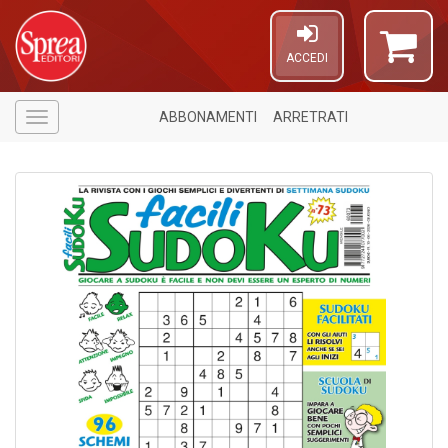
ACCEDI
ABBONAMENTI
ARRETRATI
Menù
6
n
c
c
di
in