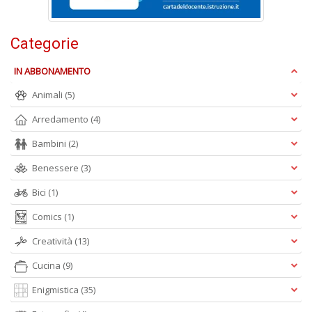
n
+
D
Categorie
IN ABBONAMENTO
Animali
(5)
M
Arredamento
(4)
in
s
Bambini
(2)
C
Benessere
(3)
T
n
Bici
(1)
+
D
Comics
(1)
Creatività
(13)
Cucina
(9)
Enigmistica
(35)