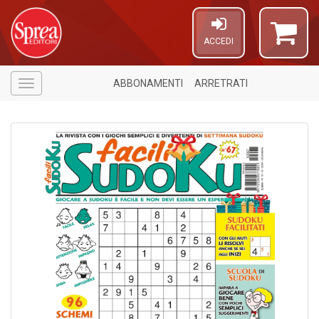
ACCEDI
ABBONAMENTI
ARRETRATI
Menù
6
n
c
c
di
in