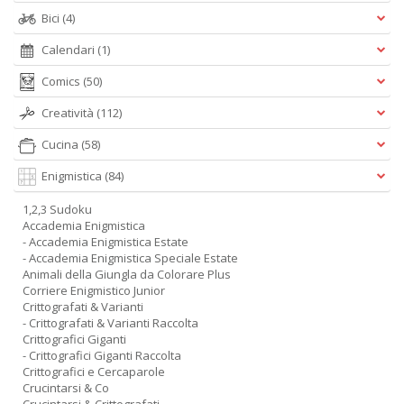
Bici
(4)
Calendari
(1)
Comics
(50)
Creatività
(112)
Cucina
(58)
Enigmistica
(84)
1,2,3 Sudoku
Accademia Enigmistica
- Accademia Enigmistica Estate
- Accademia Enigmistica Speciale Estate
Animali della Giungla da Colorare Plus
Corriere Enigmistico Junior
Crittografati & Varianti
- Crittografati & Varianti Raccolta
Crittografici Giganti
- Crittografici Giganti Raccolta
Crittografici e Cercaparole
Crucintarsi & Co