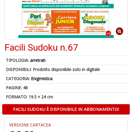
o
1
Facili Sudoku n.67
n
in
di
TIPOLOGIA:
arretrati
DISPONIBILI:
Prodotto disponibile solo in digitale
CATEGORIA:
Enigmistica
PAGINE: 48
FORMATO: 19.5 × 24 cm
6
FACILI SUDOKU È DISPONIBILE IN ABBONAMENTO!
f
+
di
VERSIONE CARTACEA
in