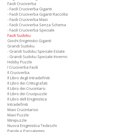
Facili Cruciverba
- Facili Cruciverba Giganti
- Facili Cruciverba Giganti Raccolta
- Facili Cruciverba Maxi
- Facili Cruciverba Senza Schema
- Facili Cruciverba Speciale
Facili Sudoku
Giochi Enigmistici Giganti
Grandi Sudoku
- Grandi Sudoku Speciale Estate
- Grandi Sudoku Speciale Inverno
Hobby Puzzle
I Cruciverba Facili
Il Cruciverba
Il Libro degli Intradefiniti
Il Libro dei Crittografati
Il Libro dei Crucintarsi
Il Libro dei Crucipuzzle
Il Libro dell Enigmistica
Intradefiniti
Maxi Crucintarsio
Maxi Puzzle
Minipuzzle
Nuova Enigmistica Tedeschi
Parole e Passatempi