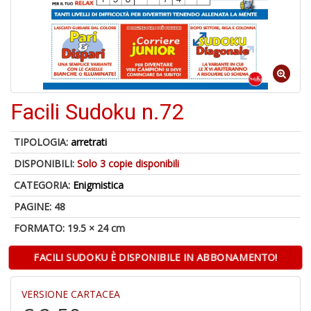
1
f
Facili Sudoku n.72
6
n
TIPOLOGIA:
arretrati
in
DISPONIBILI:
Solo 3 copie disponibili
di
CATEGORIA:
Enigmistica
PAGINE: 48
FORMATO: 19.5 × 24 cm
FACILI SUDOKU È DISPONIBILE IN ABBONAMENTO!
M
VERSIONE CARTACEA
P
M