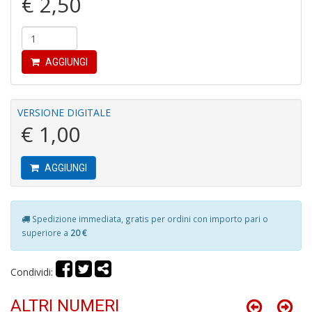
€ 2,50
2
U
F
S
n
AGGIUNGI
+
D
VERSIONE DIGITALE
€ 1,00
C
AGGIUNGI
di
P
C
C
Spedizione immediata, gratis per ordini con importo pari o
D
superiore a
20 €
n
+
D
Condividi:
ALTRI NUMERI