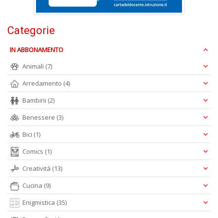
p
l
C
Categorie
la
S
IN ABBONAMENTO
n
+
Animali
(7)
D
Arredamento
(4)
Bambini
(2)
Benessere
(3)
Bici
(1)
Comics
(1)
A
L
Creatività
(13)
O
C
Cucina
(9)
n
Enigmistica
(35)