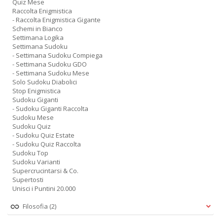
Quiz Mese
Raccolta Enigmistica
- Raccolta Enigmistica Gigante
Schemi in Bianco
Settimana Logika
Settimana Sudoku
- Settimana Sudoku Compiega
- Settimana Sudoku GDO
- Settimana Sudoku Mese
Solo Sudoku Diabolici
Stop Enigmistica
Sudoku Giganti
- Sudoku Giganti Raccolta
Sudoku Mese
Sudoku Quiz
- Sudoku Quiz Estate
- Sudoku Quiz Raccolta
Sudoku Top
Sudoku Varianti
Supercrucintarsi & Co.
Supertosti
Unisci i Puntini 20.000
Filosofia
(2)