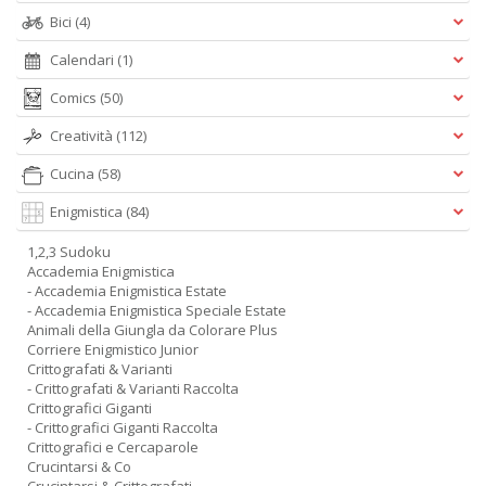
Bici
(4)
Calendari
(1)
Comics
(50)
Creatività
(112)
Cucina
(58)
Enigmistica
(84)
1,2,3 Sudoku
Accademia Enigmistica
- Accademia Enigmistica Estate
- Accademia Enigmistica Speciale Estate
Animali della Giungla da Colorare Plus
Corriere Enigmistico Junior
Crittografati & Varianti
- Crittografati & Varianti Raccolta
Crittografici Giganti
- Crittografici Giganti Raccolta
Crittografici e Cercaparole
Crucintarsi & Co