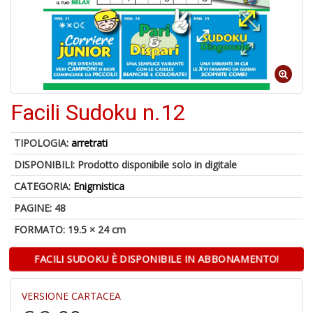
6
n
c
Facili Sudoku n.12
TIPOLOGIA:
arretrati
DISPONIBILI:
Prodotto disponibile solo in digitale
CATEGORIA:
Enigmistica
PAGINE: 48
1
FORMATO: 19.5 × 24 cm
n
c
FACILI SUDOKU È DISPONIBILE IN ABBONAMENTO!
c
di
in
VERSIONE CARTACEA
o