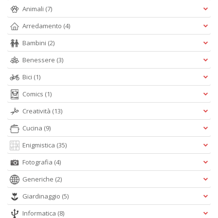
tu
Animali
(7)
d
g
Arredamento
(4)
V
c
Bambini
(2)
G
Benessere
(3)
S
n
Bici
(1)
+
D
Comics
(1)
Creatività
(13)
Cucina
(9)
R
Enigmistica
(35)
+
ki
Fotografia
(4)
8
Generiche
(2)
m
Pr
Giardinaggio
(5)
P
C
Informatica
(8)
n