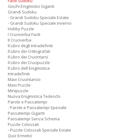
Facili Sudoku
Giochi Enigmistici Giganti
Grandi Sudoku
- Grandi Sudoku Speciale Estate
- Grandi Sudoku Speciale Inverno
Hobby Puzzle
I Cruciverba Facili
Il Cruciverba
Il Libro degli Intradefiniti
Il Libro dei Crittografati
Il Libro dei Crucintarsi
Il Libro dei Crucipuzzle
Il Libro dell Enigmistica
Intradefiniti
Maxi Crucintarsio
Maxi Puzzle
Minipuzzle
Nuova Enigmistica Tedeschi
Parole e Passatempi
- Parole e Passatempi Speciale
Passatempi Giganti
Passatempi Senza Schema
Puzzle Colossali
- Puzzle Colossali Speciale Estate
Quiz Ermetici