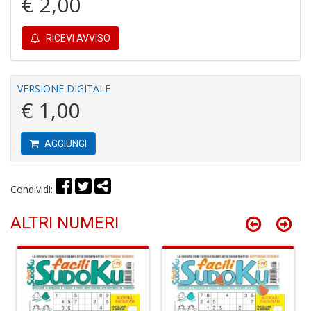
€ 2,00
RICEVI AVVISO
VERSIONE DIGITALE
€ 1,00
Fr
a
a
R
AGGIUNGI
p
il
m
Condividi:
B
D
ALTRI NUMERI
n
+
D