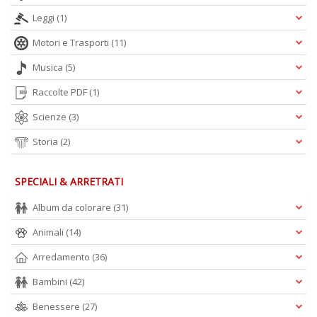
+
Leggi
(1)
D
Motori e Trasporti
(11)
Musica
(5)
Raccolte PDF
(1)
Scienze
(3)
Storia
(2)
A
L
O
SPECIALI & ARRETRATI
C
n
Album da colorare
(31)
Animali
(14)
Arredamento
(36)
Bambini
(42)
Benessere
(27)