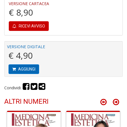
VERSIONE CARTACEA
€ 8,90
6
RICEVI AVVISO
f
+
di
in
VERSIONE DIGITALE
r
€ 4,90
AGGIUNGI
Condividi:
In
ALTRI NUMERI
M
di
F
M
n