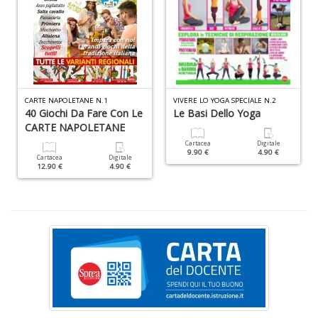
y
E
P
n
+
D
CARTE NAPOLETANE N.1
VIVERE LO YOGA SPECIALE N.2
40 Giochi Da Fare Con Le
Le Basi Dello Yoga
CARTE NAPOLETANE
Cartacea
Digitale
9.90 €
4.90 €
Cartacea
Digitale
12.90 €
4.90 €
Pr
U
n
+
D