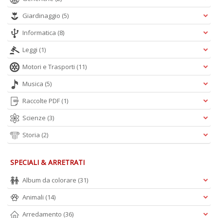
D
Giardinaggio
(5)
Informatica
(8)
Leggi
(1)
Motori e Trasporti
(11)
Musica
(5)
A
L
Raccolte PDF
(1)
O
C
Scienze
(3)
n
Storia
(2)
SPECIALI & ARRETRATI
Album da colorare
(31)
Animali
(14)
Arredamento
(36)