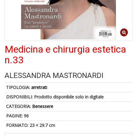
Medicina e chirurgia estetica
1
f
n.33
+
A
d
ALESSANDRA MASTRONARDI
c
2
TIPOLOGIA:
arretrati
+
M
DISPONIBILI:
Prodotto disponibile solo in digitale
d
CATEGORIA:
Benessere
re
2
PAGINE: 96
FORMATO: 23 × 29.7 cm