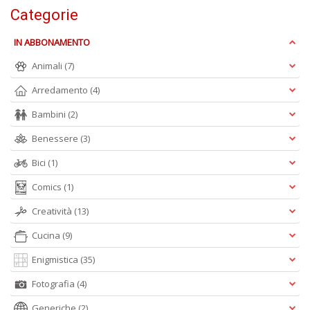
L
Categorie
s
N
IN ABBONAMENTO
R
G
Animali
(7)
n
+
Arredamento
(4)
D
Bambini
(2)
Benessere
(3)
Bici
(1)
B
n
Comics
(1)
ap
Creatività
(13)
q
si
Cucina
(9)
Il
M
Enigmistica
(35)
C
I
Fotografia
(4)
n
+
Generiche
(2)