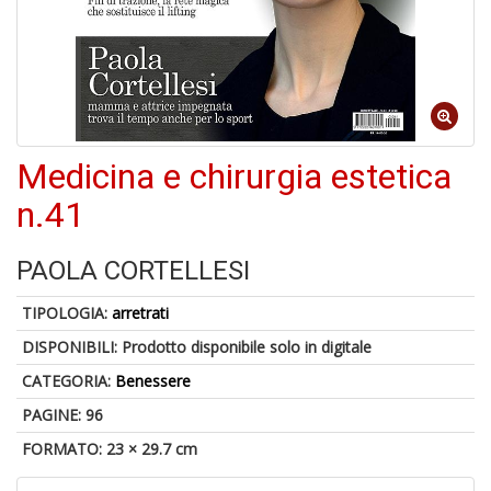
5
n
Medicina e chirurgia estetica
in
di
n.41
PAOLA CORTELLESI
TIPOLOGIA:
arretrati
DISPONIBILI:
Prodotto disponibile solo in digitale
U
a
CATEGORIA:
Benessere
c
S
PAGINE: 96
T
FORMATO: 23 × 29.7 cm