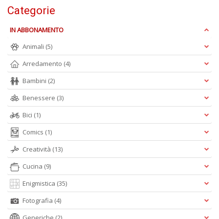
Categorie
IN ABBONAMENTO
Animali
(5)
L
Il
Arredamento
(4)
n
+
Bambini
(2)
D
Benessere
(3)
Bici
(1)
Comics
(1)
Creatività
(13)
Cucina
(9)
A
L
Enigmistica
(35)
O
C
Fotografia
(4)
n
Generiche
(2)