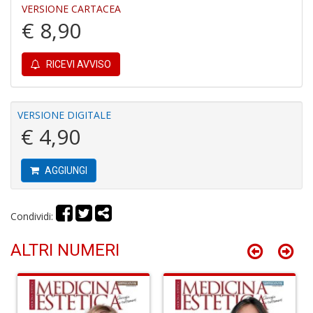
VERSIONE CARTACEA
€ 8,90
RICEVI AVVISO
R
le
t
f
VERSIONE DIGITALE
a
€ 4,90
V
C
N
AGGIUNGI
n
+
D
Condividi:
ALTRI NUMERI
L
v
st