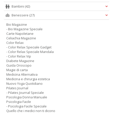
A
Bambini
(42)
L
Benessere
(27)
O
C
Bio Magazine
n
- Bio Magazine Speciale
Carte Napoletane
Celiachia Magazine
Color Relax
- Color Relax Speciale Gadget
- Color Relax Speciale Mandala
- Color Relax Vip
Diabete Magazine
Guida Oroscopo
Magie di carta
Medicina Alternativa
Medicina e chirurgia estetica
Nuovo Yoga Quotidiano
Pilates Journal
- Pilates Journal Speciale
Psicologia Donna Manuale
Psicologia Facile
- Psicologia Facile Speciale
Quello che i medici non ti dicono