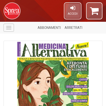
ACCEDI
ABBONAMENTI
ARRETRATI
Menù
A
di
a
a
R