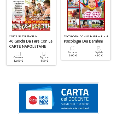
C
di
N
A
S
Di
n
CARTE NAPOLETANE N.1
PSICOLOGIA DONNA MANUALE N.4
+
40 Giochi Da Fare Con Le
Psicologia Dei Bambini
D
CARTE NAPOLETANE
Cartacea
Digitale
9.90 €
4.90 €
Cartacea
Digitale
12.90 €
4.90 €
R
le
t
f
a
V
C
N
n
+