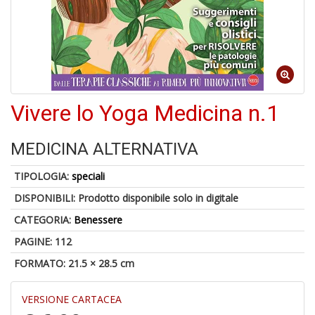
A
Vivere lo Yoga Medicina n.1
di
a
a
MEDICINA ALTERNATIVA
B
d
TIPOLOGIA:
speciali
DISPONIBILI:
Prodotto disponibile solo in digitale
CATEGORIA:
Benessere
PAGINE: 112
FORMATO: 21.5 × 28.5 cm
6
f
VERSIONE CARTACEA
+
di