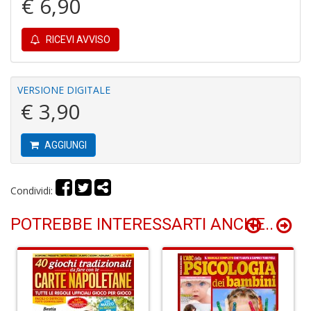
€ 6,90
in
r
RICEVI AVVISO
VERSIONE DIGITALE
€ 3,90
N
AGGIUNGI
I
L
C
Condividi:
S
M
n
POTREBBE INTERESSARTI ANCHE..
+
D