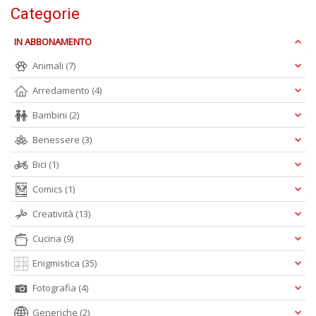
Categorie
D
IN ABBONAMENTO
Animali
(7)
Arredamento
(4)
Bambini
(2)
P
Benessere
(3)
di
b
Bici
(1)
ai
fr
Comics
(1)
ro
W
Creatività
(13)
V
Cucina
(9)
n
+
Enigmistica
(35)
D
Fotografia
(4)
Generiche
(2)