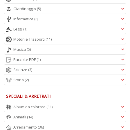
Giardinaggio
(5)
L
Informatica
(8)
Il
n
Leggi
(1)
+
D
Motori e Trasporti
(11)
Musica
(5)
Raccolte PDF
(1)
D
Scienze
(3)
Q
n
Storia
(2)
+
D
SPECIALI & ARRETRATI
Album da colorare
(31)
Animali
(14)
Arredamento
(36)