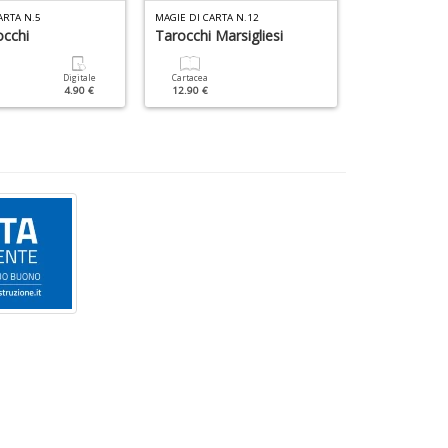
ARTA N.5
MAGIE DI CARTA N.12
cchi
Tarocchi Marsigliesi
Cartacea
6.90 €
Digitale
Cartacea
4.90 €
12.90 €