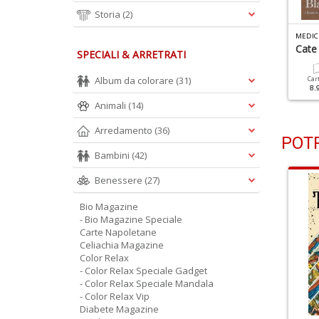
Storia
(2)
M
EDICINA E CHIRURGIA ESTETICA N.29
M
EDICINA E CHIRURGIA ESTETICA N.28
leonora Giorgi
Paola Perego
Cate
SPECIALI & ARRETRATI
Album da colorare
(31)
Cartacea
Digitale
Cartacea
Digitale
Car
8.90 €
4.90 €
8.90 €
4.90 €
8.
Animali
(14)
Arredamento
(36)
POTR
Bambini
(42)
Benessere
(27)
Bio Magazine
- Bio Magazine Speciale
Carte Napoletane
Celiachia Magazine
Color Relax
- Color Relax Speciale Gadget
- Color Relax Speciale Mandala
- Color Relax Vip
Diabete Magazine