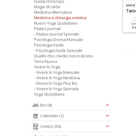
Guida Oroscopo
ILATES JOURNAL SPECIALE N.1
VIVERE LO YOGA MANUALE N.1
MAGIE 
Magie di carta
l Grande Libro Del Pilates
I Benefici Dello Yoga
Taroc
Medicina Alternativa
Medicina e chirurgia estetica
Nuovo Yoga Quotidiano
Cartacea
Digitale
Cartacea
Digitale
Car
9.90 €
4.90 €
9.90 €
4.90 €
9.
Pilates Journal
- Pilates Journal Speciale
Psicologia Donna Manuale
Psicologia Facile
- Psicologia Facile Speciale
Quello che i medici non ti dicono
Terra Nuova
Vivere lo Yoga
- Vivere lo Yoga Manuale
- Vivere lo Yoga Medicina
- Vivere lo Yoga Plus Bis
- Vivere lo Yoga Speciale
Yoga Quotidiano
Bici
(4)
Calendari
(1)
Comics
(50)