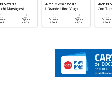
DI CARTA N.8
VIVERE LO YOGA SPECIALE N.1
MAGIE DI C
chi Marsigliesi
Il Grande Libro Yoga
Con Taro
tacea
Digitale
Cartacea
Digitale
Cartacea
90 €
4.90 €
9.90 €
4.90 €
9.90 €