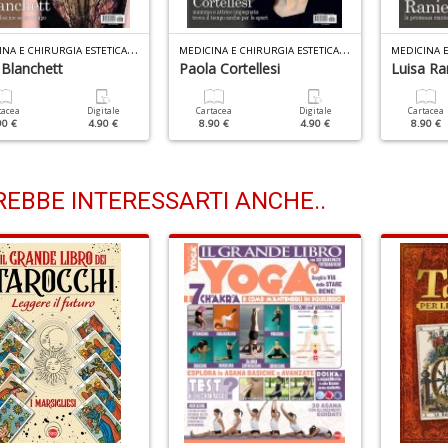
M
EDICINA E CHIRURGIA ESTETICA N.43
M
EDICINA E CHIRURGIA ESTETICA N.41
 Blanchett
Paola Cortellesi
Luisa Ran
tacea
Digitale
Cartacea
Digitale
Cartacea
90 €
4.90 €
8.90 €
4.90 €
8.90 €
EBBE INTERESSARTI ANCHE..