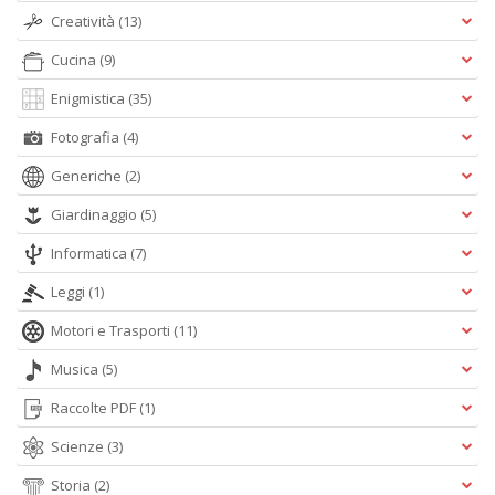
Creatività
(13)
Cucina
(9)
Enigmistica
(35)
Il
Fotografia
(4)
g
s
Generiche
(2)
e
s
Giardinaggio
(5)
U
U
Informatica
(7)
F
n
Leggi
(1)
+
D
Motori e Trasporti
(11)
Musica
(5)
Raccolte PDF
(1)
Scienze
(3)
Storia
(2)