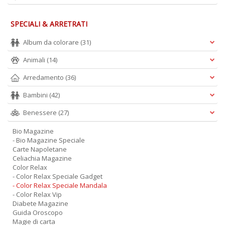
A
L
SPECIALI & ARRETRATI
O
C
Album da colorare
(31)
n
Animali
(14)
Arredamento
(36)
Bambini
(42)
Benessere
(27)
Bio Magazine
- Bio Magazine Speciale
Carte Napoletane
Celiachia Magazine
Color Relax
- Color Relax Speciale Gadget
- Color Relax Speciale Mandala
- Color Relax Vip
Diabete Magazine
Guida Oroscopo
Magie di carta