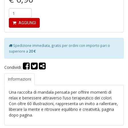
O
d
V
AGGIUNGI
Spedizione immediata, gratis per ordini con importo pari o
superiore a
20 €
Mi
e
Condividi:
m
g
Informazioni
A
C
S
Una raccolta di mandala pensata per offrire momenti di
n
relax e benessere attraverso l’uso terapeutico dei colori.
+
Con oltre 60 illustrazioni, rappresenta un invito a rallentare,
D
liberare la mente e ritrovare equilibrio e creatività, pagina
dopo pagina.