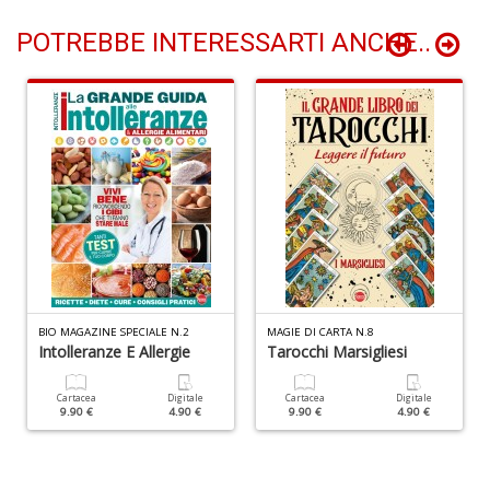
POTREBBE INTERESSARTI ANCHE..
C
G
R
n
+
D
S
I
L
C
BIO MAGAZINE SPECIALE N.2
MAGIE DI CARTA N.8
S
Intolleranze E Allergie
Tarocchi Marsigliesi
n
+
Cartacea
Digitale
Cartacea
Digitale
D
9.90 €
4.90 €
9.90 €
4.90 €