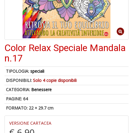
B
+
S
C
Color Relax Speciale Mandala
1
f
n.17
TIPOLOGIA:
speciali
DISPONIBILI:
Solo 4 copie disponibili
CATEGORIA:
Benessere
PAGINE: 64
FORMATO: 22 × 29.7 cm
A
di
VERSIONE CARTACEA
a
a
€ 6,90