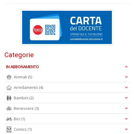
B
S
C
R
n
Categorie
+
D
IN ABBONAMENTO
Animali
(5)
Arredamento
(4)
L
Bambini
(2)
Mi
A
Benessere
(3)
M
M
Bici
(1)
n
+
Comics
(1)
D