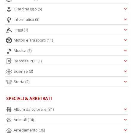
S
Giardinaggio
(5)
7
l
Informatica
(8)
P
C
Leggi
(1)
n
+
Motori e Trasporti
(11)
D
Musica
(5)
Raccolte PDF
(1)
Scienze
(3)
Storia
(2)
A
SPECIALI & ARRETRATI
L
O
Album da colorare
(31)
C
n
Animali
(14)
Arredamento
(36)