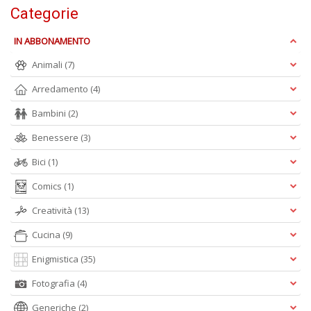
D
Categorie
B
C
IN ABBONAMENTO
R
n
Animali
(7)
+
Arredamento
(4)
D
Bambini
(2)
Benessere
(3)
Bici
(1)
R
Pi
Comics
(1)
H
J
Creatività
(13)
n
+
Cucina
(9)
D
Enigmistica
(35)
Fotografia
(4)
Generiche
(2)