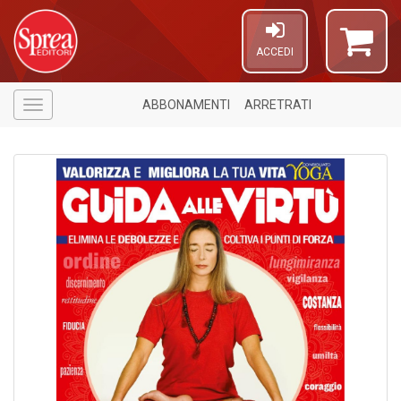
ACCEDI
ABBONAMENTI
ARRETRATI
Menù
1
n
in
di