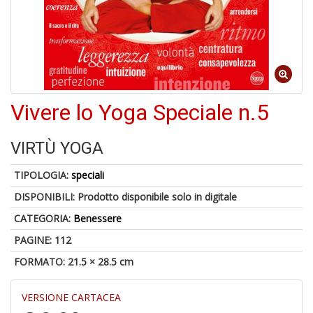
6
f
+
di
in
Vivere lo Yoga Speciale n.5
r
VIRTÙ YOGA
TIPOLOGIA:
speciali
DISPONIBILI:
Prodotto disponibile solo in digitale
6
n
CATEGORIA:
Benessere
in
di
PAGINE: 112
FORMATO: 21.5 × 28.5 cm
VERSIONE CARTACEA