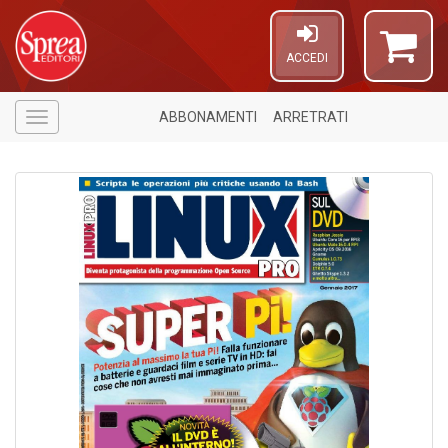
ACCEDI
ABBONAMENTI
ARRETRATI
Menù
1
n
in
di