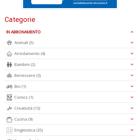
M
M
n
Categorie
+
D
IN ABBONAMENTO
Animali
(5)
Arredamento
(4)
Bambini
(2)
Benessere
(3)
A
Bici
(1)
L
O
Comics
(1)
C
n
Creatività
(13)
Cucina
(9)
Enigmistica
(35)