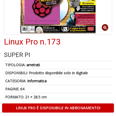
A
p
u
a
M
Linux Pro n.173
C
SUPER PI
TIPOLOGIA:
arretrati
A
DISPONIBILI:
Prodotto disponibile solo in digitale
a
G
CATEGORIA:
Informatica
S
PAGINE: 64
FORMATO: 21 × 28.5 cm
LINUX PRO È DISPONIBILE IN ABBONAMENTO!