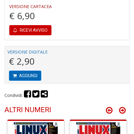
VERSIONE CARTACEA
€ 6,90
M
H
K
RICEVI AVVISO
2
S
n
+
VERSIONE DIGITALE
D
€ 2,90
AGGIUNGI
S
P
Condividi:
Il
M
ALTRI NUMERI
G
F
n
+
D