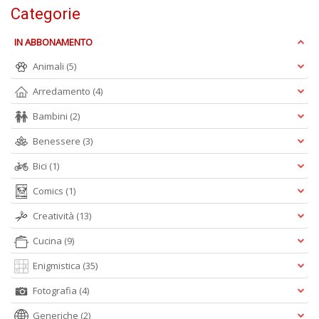
Categorie
IN ABBONAMENTO
Animali
(5)
F
Arredamento
(4)
V
B
Bambini
(2)
d
e
Benessere
(3)
n
Bici
(1)
+
D
Comics
(1)
Creatività
(13)
Cucina
(9)
Fa
Enigmistica
(35)
C
n
Fotografia
(4)
+
Generiche
(2)
D