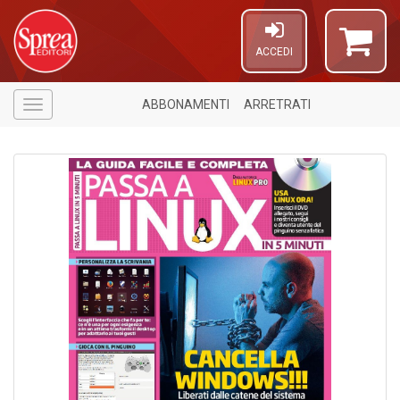
ACCEDI
ABBONAMENTI
ARRETRATI
Menù
Il
m
c
+
di
in
o