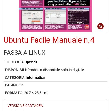
5
n
Ubuntu Facile Manuale n.4
in
di
PASSA A LINUX
TIPOLOGIA:
speciali
DISPONIBILI:
Prodotto disponibile solo in digitale
CATEGORIA:
Informatica
U
a
PAGINE: 96
c
FORMATO: 20.7 × 28.5 cm
S
T
VERSIONE CARTACEA