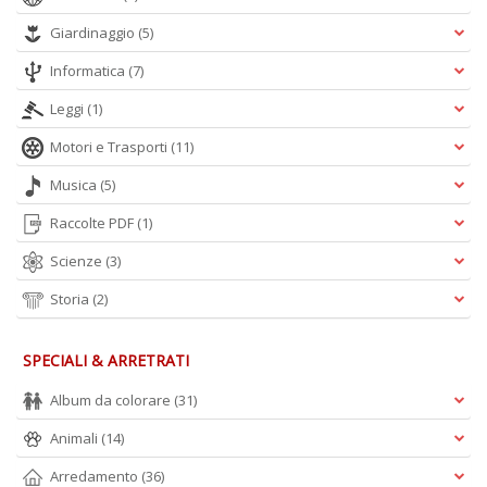
Giardinaggio
(5)
Informatica
(7)
Leggi
(1)
L
Il
Motori e Trasporti
(11)
n
+
Musica
(5)
D
Raccolte PDF
(1)
Scienze
(3)
Storia
(2)
SPECIALI & ARRETRATI
A
Album da colorare
(31)
L
O
Animali
(14)
C
n
Arredamento
(36)