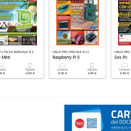
U FACILE MANUALE N.5
LINUX PRO SPECIALE N.21
LINUX PRO
 Mint
Raspberry Pi 5
Sos Pc
tacea
Digitale
Cartacea
Digitale
Cartacea
90 €
4.90 €
9.90 €
4.90 €
9.90 €