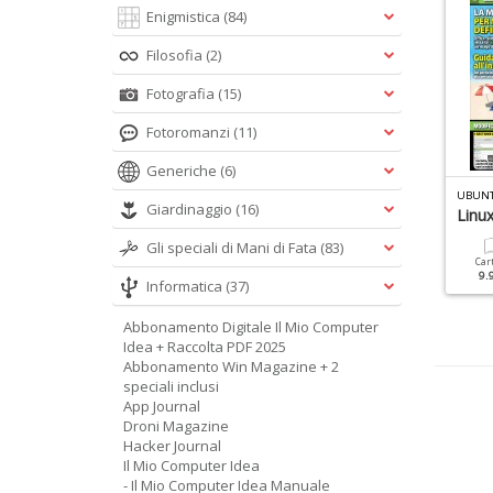
Enigmistica
(84)
Filosofia
(2)
Fotografia
(15)
Fotoromanzi
(11)
Generiche
(6)
R
ETRO COMPUTER RACCOLTA PDF (DIGITALE) N.1
WIN MAGAZINE SPECIALE N.6
UBUNT
Giardinaggio
(16)
La Guida Facile A
Linux
Windows
Cartacea
Digitale
Gli speciali di Mani di Fata
(83)
8.90 €
8.90 €
Car
9.
Informatica
(37)
Cartacea
Digitale
9.90 €
4.90 €
Abbonamento Digitale Il Mio Computer
Idea + Raccolta PDF 2025
Abbonamento Win Magazine + 2
speciali inclusi
App Journal
Droni Magazine
Hacker Journal
Il Mio Computer Idea
- Il Mio Computer Idea Manuale