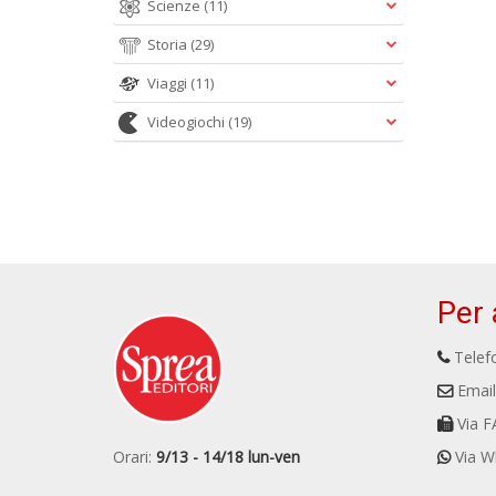
Scienze
(11)
Storia
(29)
Viaggi
(11)
Videogiochi
(19)
Per 
Telefo
Email
Via F
Orari:
9/13 - 14/18 lun-ven
Via W