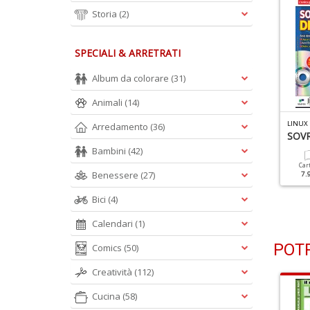
Storia
(2)
SPECIALI & ARRETRATI
Album da colorare
(31)
Animali
(14)
INUX PRO N.224
LINUX PRO N.223
LINUX
Arredamento
(36)
0 Trucchi Da Guru
Hacking! Il Futuro È Ora
SOVR
Bambini
(42)
Cartacea
Digitale
Cartacea
Digitale
Car
Benessere
(27)
7.90 €
3.50 €
7.90 €
3.50 €
7.
Bici
(4)
Calendari
(1)
POTR
Comics
(50)
Creatività
(112)
Cucina
(58)