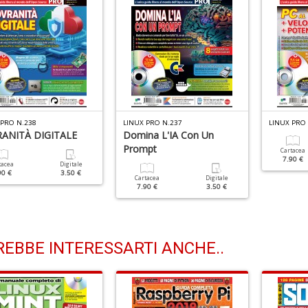
 PRO N.238
LINUX PRO N.237
LINUX PRO 
ANITÀ DIGITALE
Domina L'IA Con Un
Prompt
Cartacea
7.90 €
tacea
Digitale
90 €
3.50 €
Cartacea
Digitale
7.90 €
3.50 €
EBBE INTERESSARTI ANCHE..