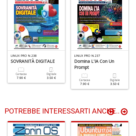
di
F
tu
i
p
n
+
D
LINUX PRO N.238
LINUX PRO N.237
SOVRANITÀ DIGITALE
Domina L'IA Con Un
Prompt
Cartacea
Digitale
In
7.90 €
3.50 €
Cartacea
Digitale
C
7.90 €
3.50 €
C
C
S
n
POTREBBE INTERESSARTI ANCHE..
+
D