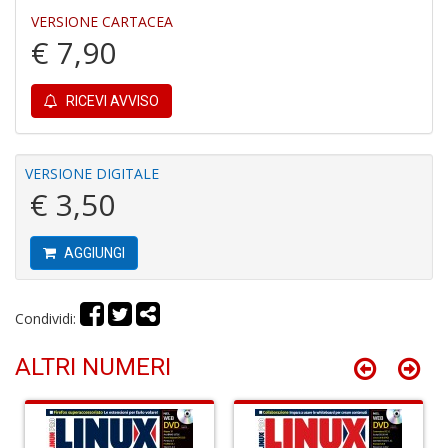
VERSIONE CARTACEA
€ 7,90
C
fo
e
RICEVI AVVISO
fe
c
lo
y
VERSIONE DIGITALE
V
€ 3,50
lo
Y
M
AGGIUNGI
n
+
D
Condividi:
ALTRI NUMERI
M
v
2
M