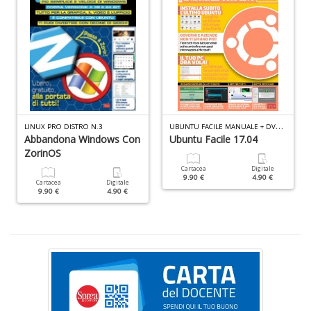
L
d
t
I
L
U
BUNTU FACILE MANUALE + DVD N.3
LINUX PRO DISTRO N.3
C
Abbandona Windows Con
Ubuntu Facile 17.04
n
ZorinOS
+
Cartacea
Digitale
D
9.90 €
4.90 €
Cartacea
Digitale
9.90 €
4.90 €
E
c
c
n
s