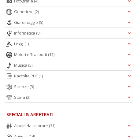
Fotografia
(4)
Generiche
(2)
Giardinaggio
(5)
Informatica
(8)
A
L
Leggi
(1)
O
C
Motori e Trasporti
(11)
n
Musica
(5)
Raccolte PDF
(1)
Scienze
(3)
Storia
(2)
SPECIALI & ARRETRATI
Album da colorare
(31)
Animali
(14)