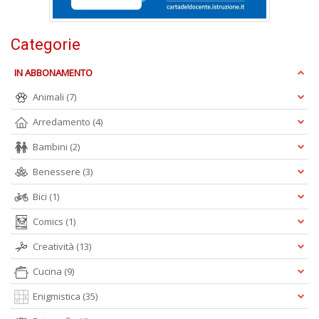
P
F
n
Categorie
+
D
IN ABBONAMENTO
Animali
(7)
Arredamento
(4)
R
Bambini
(2)
+
ki
Benessere
(3)
2
Bici
(1)
m
Pr
Comics
(1)
P
C
Creatività
(13)
n
+
Cucina
(9)
D
Enigmistica
(35)