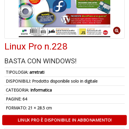
6
n
Linux Pro n.228
in
di
BASTA CON WINDOWS!
TIPOLOGIA:
arretrati
DISPONIBILI:
Prodotto disponibile solo in digitale
4
CATEGORIA:
Informatica
n
in
PAGINE: 64
di
FORMATO: 21 × 28.5 cm
LINUX PRO È DISPONIBILE IN ABBONAMENTO!