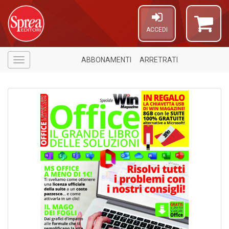
ACCEDI
ABBONAMENTI
ARRETRATI
Menù
1
n
in
di