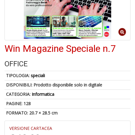
U
a
di
di
A
Win Magazine Speciale n.7
OFFICE
TIPOLOGIA:
speciali
DISPONIBILI:
Prodotto disponibile solo in digitale
CATEGORIA:
Informatica
1
f
PAGINE: 128
d
FORMATO: 20.7 × 28.5 cm
L
M
B
VERSIONE CARTACEA
+