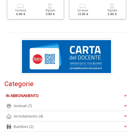
+
Cartacea
Digitale
Cartacea
Digitale
D
6.90 €
3.90 €
12.90 €
5.90 €
C
G
n
+
D
Categorie
IN ABBONAMENTO
Animali
(7)
Cr
Arredamento
(4)
G
n
Bambini
(2)
+