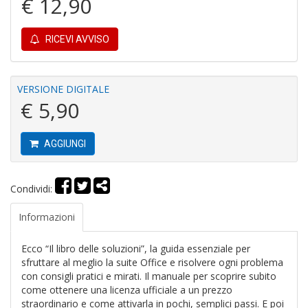
€ 12,90
S
C
RICEVI AVVISO
VERSIONE DIGITALE
€ 5,90
L
AGGIUNGI
v
F
Tu
p
Condividi:
C
G
Informazioni
n
+
Ecco “Il libro delle soluzioni”, la guida essenziale per
D
sfruttare al meglio la suite Office e risolvere ogni problema
con consigli pratici e mirati. Il manuale per scoprire subito
come ottenere una licenza ufficiale a un prezzo
straordinario e come attivarla in pochi, semplici passi. E poi