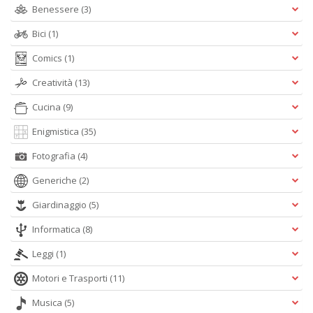
Benessere
(3)
D
Bici
(1)
Comics
(1)
Creatività
(13)
S
G
Cucina
(9)
n
+
Enigmistica
(35)
D
Fotografia
(4)
Generiche
(2)
Giardinaggio
(5)
Informatica
(8)
Leggi
(1)
A
L
Motori e Trasporti
(11)
O
C
Musica
(5)
n