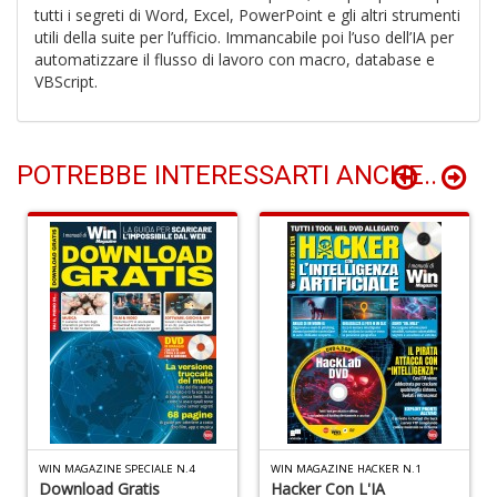
tutti i segreti di Word, Excel, PowerPoint e gli altri strumenti
I
utili della suite per l’ufficio. Immancabile poi l’uso dell’IA per
l'
automatizzare il flusso di lavoro con macro, database e
H
VBScript.
K
E
n
+
POTREBBE INTERESSARTI ANCHE..
D
li
of
M
2
Il
M
C
I
WIN MAGAZINE SPECIALE N.4
WIN MAGAZINE HACKER N.1
M
Download Gratis
Hacker Con L'IA
n