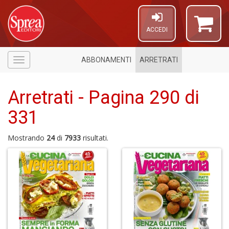
ACCEDI
ABBONAMENTI
ARRETRATI
Menù
Arretrati - Pagina 290 di
331
Mostrando
24
di
7933
risultati.
6
f
+
M
Fr
El