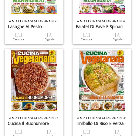
C
J
LA MIA CUCINA VEGETARIANA N.95
LA MIA CUCINA VEGETARIANA N.96
Lasagne Al Pesto
Falafel Di Fave E Spinaci
Cartacea
Digitale
Cartacea
Digitale
4
n
in
di
S
LA MIA CUCINA VEGETARIANA N.97
LA MIA CUCINA VEGETARIANA N.98
fi
Cucina Il Buonumore
Timballo Di Riso E Verza
M
al