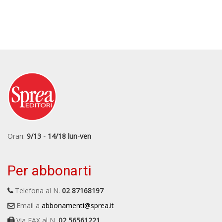
Orari:
9/13 - 14/18 lun-ven
Per abbonarti
Telefona al N.
02 87168197
Email a
abbonamenti@sprea.it
Via FAX al N.
02 56561221