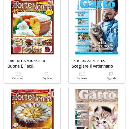
A
e
Y
V
lo
Y
n
+
D
TORTE DELLA NONNA N.58
GATTO MAGAZINE N.127
Buone E Facili
Scegliere Il Veterinario
Cartacea
Digitale
Cartacea
Digitale
A
L
O
C
n