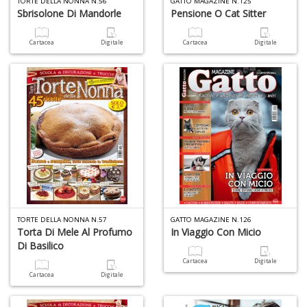
TORTE DELLA NONNA N.56
GATTO MAGAZINE N.125
D
Sbrisolone Di Mandorle
Pensione O Cat Sitter
Cartacea
Digitale
Cartacea
Digitale
O
a
d
B
S
Tu
p
C
S
T
n
TORTE DELLA NONNA N.57
GATTO MAGAZINE N.126
+
Torta Di Mele Al Profumo
In Viaggio Con Micio
D
Di Basilico
Cartacea
Digitale
Cartacea
Digitale