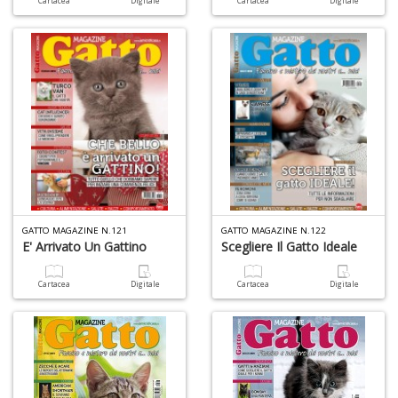
Cartacea
Digitale
Cartacea
Digitale
u
M
n
+
D
R
M
di
F
tu
GATTO MAGAZINE N.121
GATTO MAGAZINE N.122
i
E' Arrivato Un Gattino
Scegliere Il Gatto Ideale
p
n
Cartacea
Digitale
Cartacea
Digitale
+
D