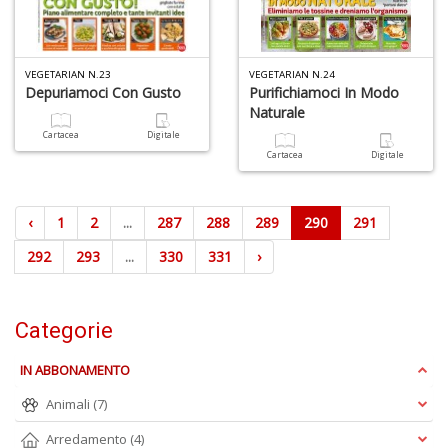
VEGETARIAN N.23
VEGETARIAN N.24
Depuriamoci Con Gusto
Purifichiamoci In Modo
Naturale
Cartacea
Digitale
Cartacea
Digitale
‹
1
2
...
287
288
289
290
291
292
293
...
330
331
›
Categorie
IN ABBONAMENTO
Animali
(7)
Arredamento
(4)