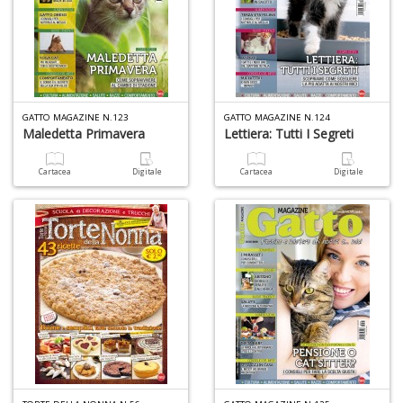
A
T
U
S
n
+
D
GATTO MAGAZINE N.123
GATTO MAGAZINE N.124
Maledetta Primavera
Lettiera: Tutti I Segreti
Cartacea
Digitale
Cartacea
Digitale
E
c
Tu
p
C
S
T
n
+