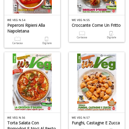
C
J
WE VEG N.54
WE VEG N.55
Peperoni Ripieni Alla
Croccante Come Un Fritto
Napoletana
Cartacea
Digitale
Cartacea
Digitale
4
n
in
di
S
fi
WE VEG N.56
WE VEG N.57
M
Torta Salata Con
Funghi, Castagne E Zucca
al
Pomodori E Noci Al Pesto