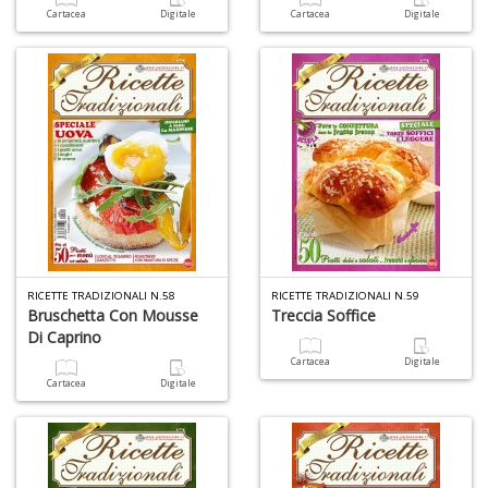
A
Cartacea
Digitale
Cartacea
Digitale
e
Y
V
lo
Y
n
+
D
RICETTE TRADIZIONALI N.58
RICETTE TRADIZIONALI N.59
Bruschetta Con Mousse
Treccia Soffice
Di Caprino
A
Cartacea
Digitale
L
Cartacea
Digitale
O
C
n