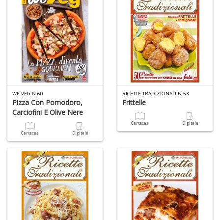
A
T
U
S
n
+
D
WE VEG N.60
RICETTE TRADIZIONALI N.53
Pizza Con Pomodoro,
Frittelle
Carciofini E Olive Nere
Cartacea
Digitale
Cartacea
Digitale
E
c
Tu
p
C
S
T
n
+