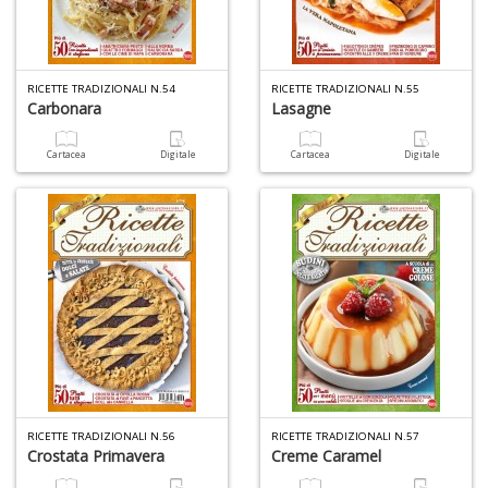
D
RICETTE TRADIZIONALI N.54
RICETTE TRADIZIONALI N.55
Carbonara
Lasagne
O
a
Cartacea
Digitale
Cartacea
Digitale
d
B
S
Tu
p
C
S
T
n
+
D
RICETTE TRADIZIONALI N.56
RICETTE TRADIZIONALI N.57
Crostata Primavera
Creme Caramel