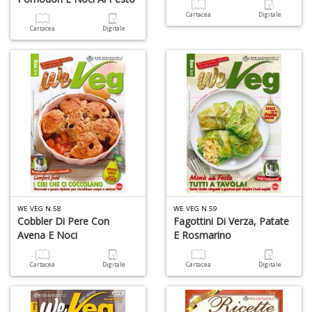
u
Cartacea
Digitale
M
Cartacea
Digitale
n
+
D
R
M
di
F
tu
i
p
WE VEG N.58
WE VEG N.59
n
Cobbler Di Pere Con
Fagottini Di Verza, Patate
+
Avena E Noci
E Rosmarino
D
Cartacea
Digitale
Cartacea
Digitale