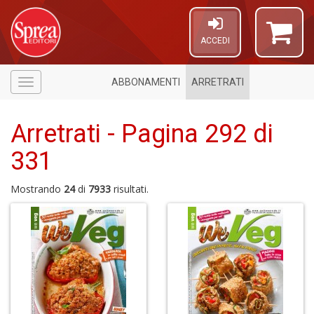
ACCEDI
ABBONAMENTI
ARRETRATI
Menù
Arretrati - Pagina 292 di
331
Mostrando
24
di
7933
risultati.
6
f
+
M
Fr
El