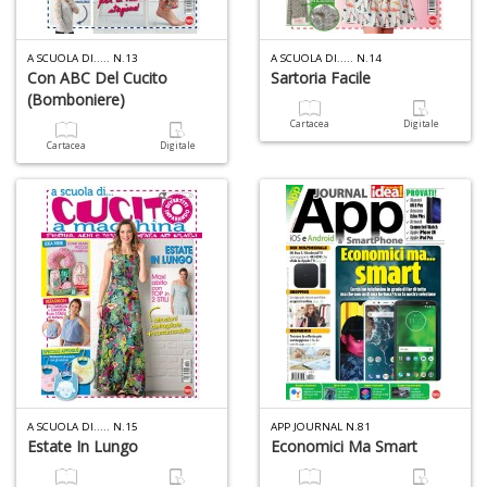
A SCUOLA DI..... N.13
A SCUOLA DI..... N.14
Con ABC Del Cucito
Sartoria Facile
(bomboniere)
Cartacea
Digitale
Cartacea
Digitale
A SCUOLA DI..... N.15
APP JOURNAL N.81
Estate In Lungo
Economici Ma Smart