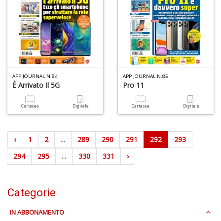
APP JOURNAL N.84
APP JOURNAL N.85
È Arrivato Il 5G
Pro 11
Cartacea
Digitale
Cartacea
Digitale
‹
1
2
...
289
290
291
292
293
294
295
...
330
331
›
Categorie
IN ABBONAMENTO