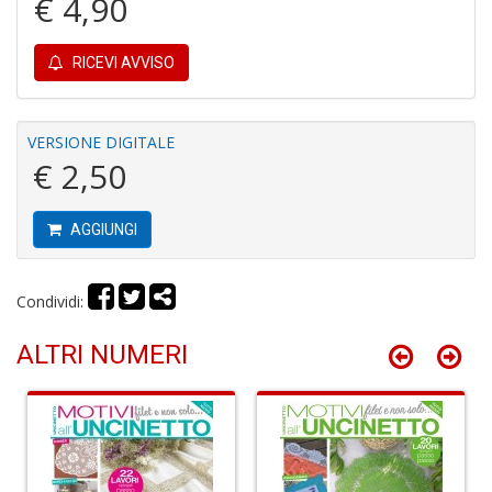
€ 4,90
RICEVI AVVISO
R
le
VERSIONE DIGITALE
t
€ 2,50
f
a
V
AGGIUNGI
C
N
n
Condividi:
+
D
ALTRI NUMERI
L
v
st