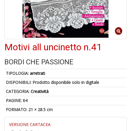
5
n
Motivi all uncinetto n.41
in
di
BORDI CHE PASSIONE
TIPOLOGIA:
arretrati
DISPONIBILI:
Prodotto disponibile solo in digitale
CATEGORIA:
Creatività
U
a
PAGINE: 64
c
FORMATO: 21 × 28.5 cm
S
T
VERSIONE CARTACEA