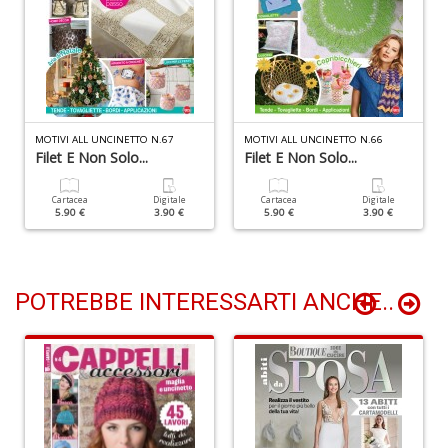
di
G
H
D
n
+
D
MOTIVI ALL UNCINETTO N.67
MOTIVI ALL UNCINETTO N.66
Filet E Non Solo...
Filet E Non Solo...
Cartacea
Digitale
Cartacea
Digitale
5.90 €
3.90 €
5.90 €
3.90 €
Il
m
c
7
POTREBBE INTERESSARTI ANCHE..
a
G
F
n
+
D