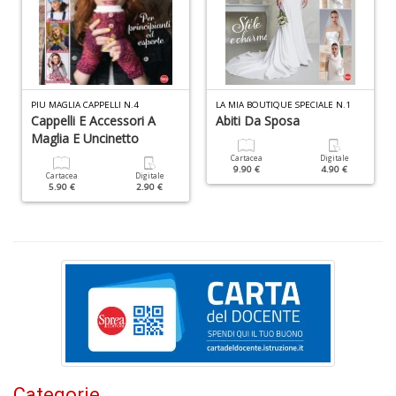
PIU MAGLIA CAPPELLI N.4
LA MIA BOUTIQUE SPECIALE N.1
F
Cappelli E Accessori A
Abiti Da Sposa
V
Maglia E Uncinetto
B
d
Cartacea
Digitale
9.90 €
4.90 €
e
Cartacea
Digitale
5.90 €
2.90 €
n
+
D
Fa
C
n
+
Categorie
D