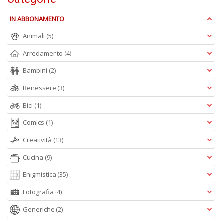
IN ABBONAMENTO
Animali
(5)
L
Arredamento
(4)
Il
Bambini
(2)
n
+
Benessere
(3)
D
Bici
(1)
Comics
(1)
Creatività
(13)
Cucina
(9)
A
Enigmistica
(35)
L
Fotografia
(4)
O
C
Generiche
(2)
n