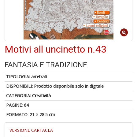
V
D
Motivi all uncinetto n.43
6
n
in
FANTASIA E TRADIZIONE
di
TIPOLOGIA:
arretrati
DISPONIBILI:
Prodotto disponibile solo in digitale
CATEGORIA:
Creatività
1
PAGINE: 64
n
FORMATO: 21 × 28.5 cm
in
di
VERSIONE CARTACEA