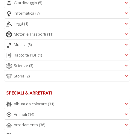
Giardinaggio
(5)
A
L
Informatica
(7)
O
C
Leggi
(1)
n
Motori e Trasporti
(11)
Musica
(5)
Raccolte PDF
(1)
Scienze
(3)
Storia
(2)
SPECIALI & ARRETRATI
Album da colorare
(31)
Animali
(14)
Arredamento
(36)