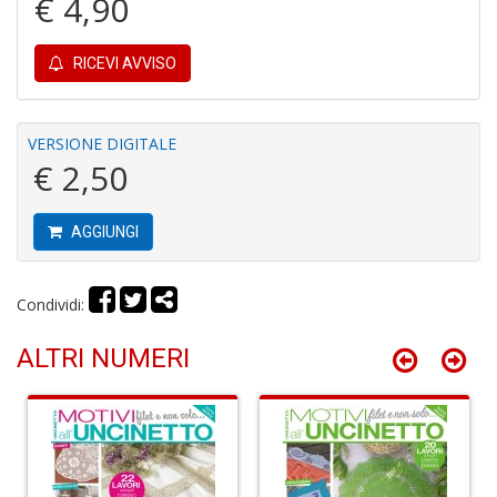
€ 4,90
RICEVI AVVISO
C
VERSIONE DIGITALE
M
€ 2,50
n
+
D
AGGIUNGI
Condividi:
C
ALTRI NUMERI
G
B
di
G
e
G
n