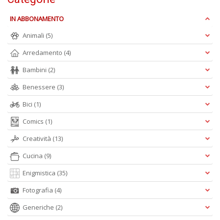
n
+
IN ABBONAMENTO
D
Animali
(5)
Arredamento
(4)
Bambini
(2)
H
Benessere
(3)
T
fe
Bici
(1)
G
M
Comics
(1)
n
+
Creatività
(13)
D
Cucina
(9)
Enigmistica
(35)
Fotografia
(4)
Generiche
(2)