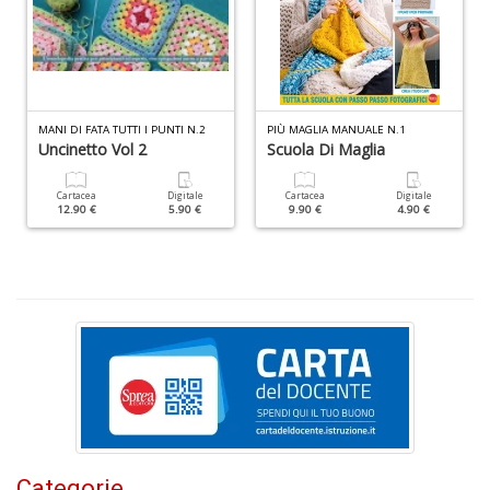
C
L
Il
M
MANI DI FATA TUTTI I PUNTI N.2
PIÙ MAGLIA MANUALE N.1
Uncinetto Vol 2
Scuola Di Maglia
C
I
n
Cartacea
Digitale
Cartacea
Digitale
12.90 €
5.90 €
9.90 €
4.90 €
+
D
U
i
tu
a
co
P
V
Categorie