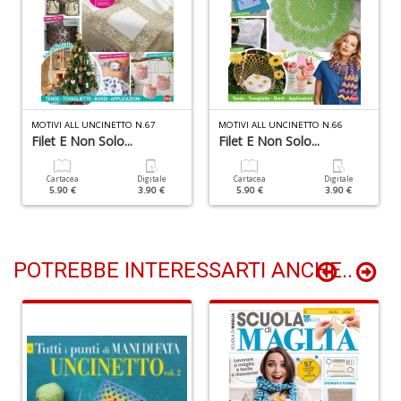
+
D
S
MOTIVI ALL UNCINETTO N.67
MOTIVI ALL UNCINETTO N.66
di
Filet E Non Solo...
Filet E Non Solo...
M
I
Cartacea
Digitale
Cartacea
Digitale
M
5.90 €
3.90 €
5.90 €
3.90 €
P
di
M
S
POTREBBE INTERESSARTI ANCHE..
n
+
D