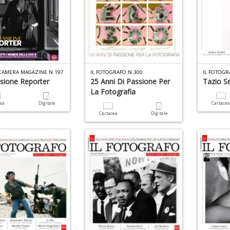
 CAMERA MAGAZINE N.197
IL FOTOGRAFO N.300
IL FOTOGR
sione Reporter
25 Anni Di Passione Per
Tazio Se
La Fotografia
cea
Digitale
Cartace
Cartacea
Digitale