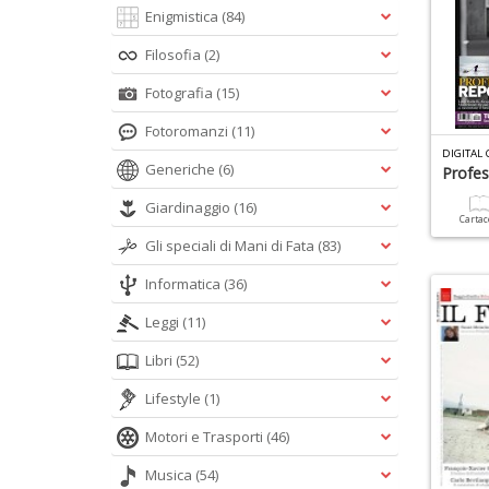
Enigmistica
(84)
Filosofia
(2)
Fotografia
(15)
Fotoromanzi
(11)
DIGITAL
Generiche
(6)
Profes
Giardinaggio
(16)
Carta
Gli speciali di Mani di Fata
(83)
Informatica
(36)
Leggi
(11)
Libri
(52)
Lifestyle
(1)
Motori e Trasporti
(46)
Musica
(54)