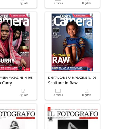
n
a
Digitale
Cartacea
Digitale
+
D
AMERA MAGAZINE N.195
DIGITAL CAMERA MAGAZINE N.196
cCurry
Scattare In Raw
a
Digitale
Cartacea
Digitale