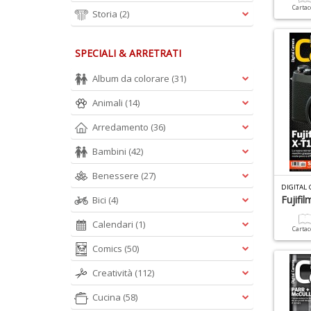
Carta
Storia
(2)
SPECIALI & ARRETRATI
Album da colorare
(31)
Animali
(14)
Arredamento
(36)
Bambini
(42)
Benessere
(27)
DIGITAL
Fujifi
Bici
(4)
Calendari
(1)
Carta
Comics
(50)
Creatività
(112)
Cucina
(58)