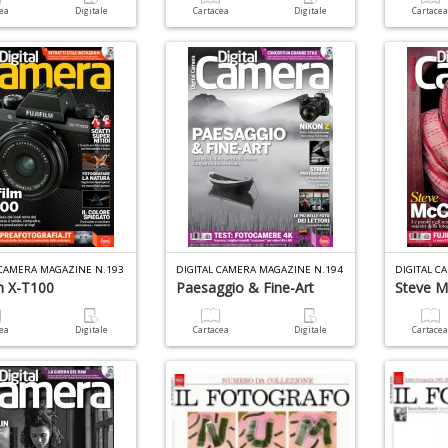
cea
Digitale
Cartacea
Digitale
Cartace
 CAMERA MAGAZINE N.193
DIGITAL CAMERA MAGAZINE N.194
DIGITAL C
lm X-T100
Paesaggio & Fine-Art
Steve M
cea
Digitale
Cartacea
Digitale
Cartace