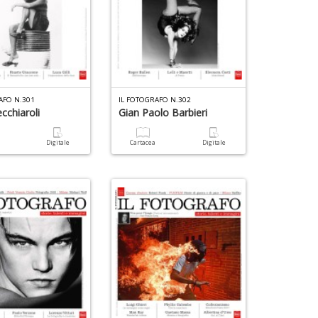
AFO N.301
IL FOTOGRAFO N.302
cchiaroli
Gian Paolo Barbieri
a
Digitale
Cartacea
Digitale