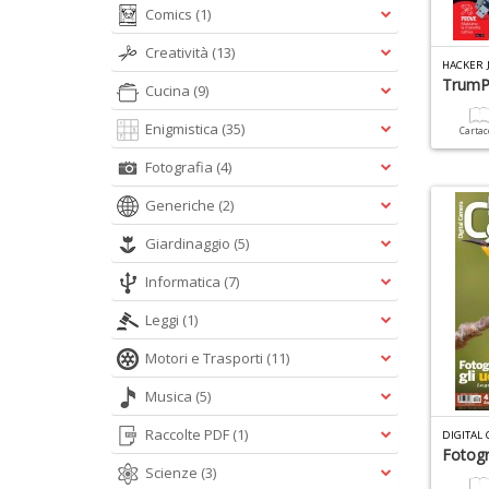
Comics
(1)
Creatività
(13)
HACKER 
TrumP
Cucina
(9)
Enigmistica
(35)
Carta
Fotografia
(4)
Generiche
(2)
Giardinaggio
(5)
Informatica
(7)
Leggi
(1)
Motori e Trasporti
(11)
Musica
(5)
Raccolte PDF
(1)
DIGITAL
Fotogr
Scienze
(3)