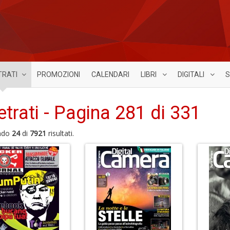
TRATI
PROMOZIONI
CALENDARI
LIBRI
DIGITALI
S
etrati - Pagina 281 di 331
ndo
24
di
7921
risultati.