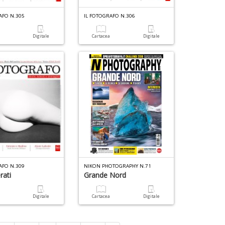
AFO N.305
IL FOTOGRAFO N.306
a
Digitale
Cartacea
Digitale
AFO N.309
NIKON PHOTOGRAPHY N.71
rati
Grande Nord
a
Digitale
Cartacea
Digitale