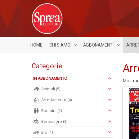
HOME
CHI SIAMO
ABBONAMENTI
ARRE
Arr
Categorie
IN ABBONAMENTO
Mostra
Animali
(5)
Arredamento
(4)
Bambini
(2)
Benessere
(3)
Bici
(1)