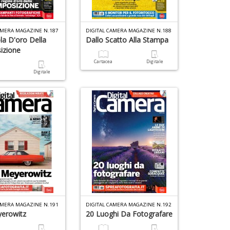
D
AMERA MAGAZINE N.187
DIGITAL CAMERA MAGAZINE N.188
S
la D'oro Della
Dallo Scatto Alla Stampa
A
P
a
izione
M
a
Cartacea
Digitale
al
M
Cr
a
Digitale
u
T
e
n
R
C
+
S
D
n
+
D
5
n
E
in
S
di
S
N
n
I
+
L
AMERA MAGAZINE N.191
DIGITAL CAMERA MAGAZINE N.192
D
C
yerowitz
20 Luoghi Da Fotografare
M