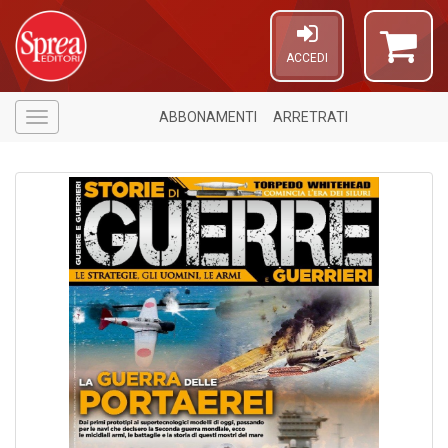
ACCEDI
ABBONAMENTI
ARRETRATI
Menù
1
n
in
di