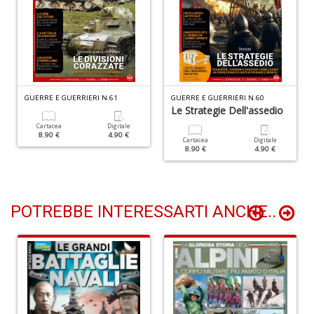
D
A
GUERRE E GUERRIERI N.61
GUERRE E GUERRIERI N.60
d
Le Strategie Dell'assedio
p
Cartacea
Digitale
P
8.90 €
4.90 €
Cartacea
Digitale
D
8.90 €
4.90 €
M
n
+
D
POTREBBE INTERESSARTI ANCHE..