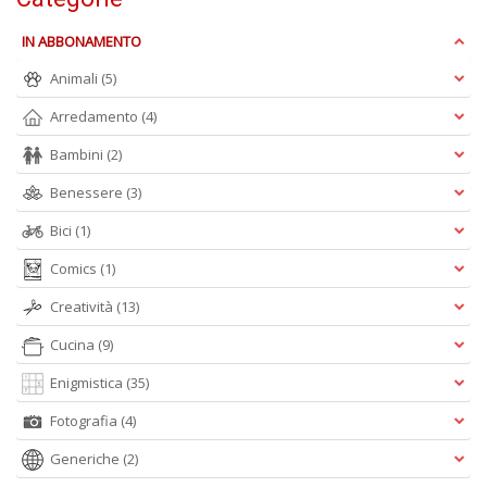
n
+
IN ABBONAMENTO
D
Animali
(5)
Arredamento
(4)
Bambini
(2)
Benessere
(3)
Bici
(1)
A
L
Comics
(1)
O
C
Creatività
(13)
n
Cucina
(9)
Enigmistica
(35)
Fotografia
(4)
Generiche
(2)