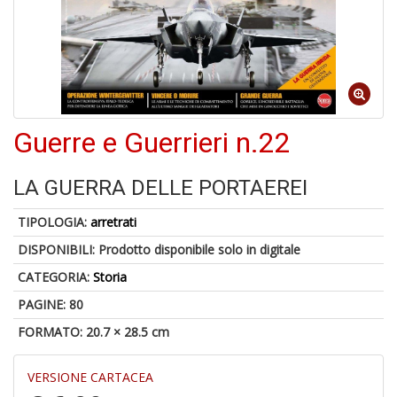
A
di
a
a
R
Guerre e Guerrieri n.22
LA GUERRA DELLE PORTAEREI
TIPOLOGIA:
arretrati
5
n
DISPONIBILI:
Prodotto disponibile solo in digitale
in
CATEGORIA:
Storia
di
PAGINE: 80
FORMATO: 20.7 × 28.5 cm
VERSIONE CARTACEA