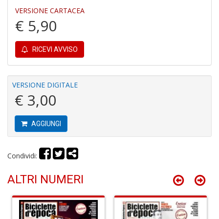
VERSIONE CARTACEA
€ 5,90
Y
RICEVI AVVISO
&
M
C
R
VERSIONE DIGITALE
P
€ 3,00
(d
n
+
AGGIUNGI
D
Condividi:
ALTRI NUMERI
M
T
R
S
n