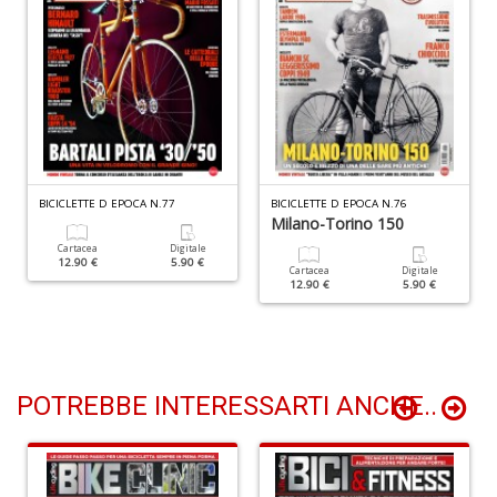
+
D
N
I
BICICLETTE D EPOCA N.77
BICICLETTE D EPOCA N.76
L
Milano-Torino 150
C
Cartacea
Digitale
M
12.90 €
5.90 €
n
Cartacea
Digitale
12.90 €
5.90 €
+
D
POTREBBE INTERESSARTI ANCHE..
M