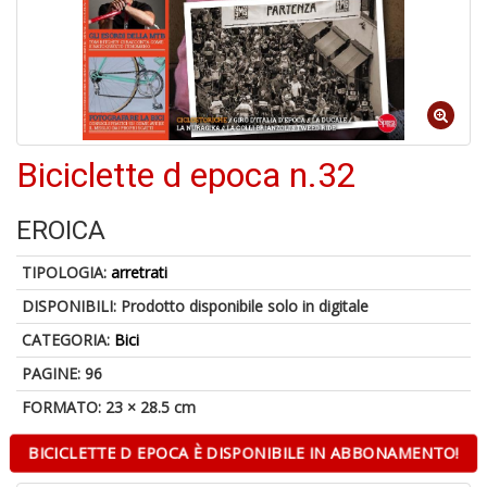
A
a
a
Cr
Biciclette d epoca n.32
e
C
EROICA
TIPOLOGIA:
arretrati
DISPONIBILI:
Prodotto disponibile solo in digitale
5
CATEGORIA:
Bici
n
in
PAGINE: 96
di
FORMATO: 23 × 28.5 cm
BICICLETTE D EPOCA È DISPONIBILE IN ABBONAMENTO!