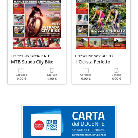
M
H
K
2
n
+
D
LIFECYCLING SPECIALE N.1
LIFECYCLING SPECIALE N.2
MTB Strada City Bike
Il Ciclista Perfetto
Cartacea
Digitale
Cartacea
Digitale
S
9.90 €
4.90 €
9.90 €
4.90 €
Pi
M
al
u
n
+
D