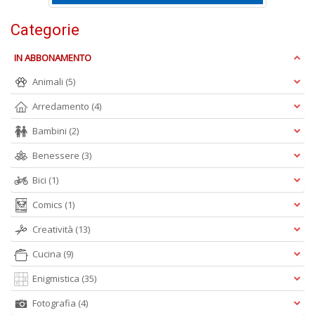
Categorie
E
S
IN ABBONAMENTO
S
n
Animali
(5)
+
D
Arredamento
(4)
Bambini
(2)
Benessere
(3)
Bici
(1)
Comics
(1)
A
L
Creatività
(13)
O
Cucina
(9)
C
n
Enigmistica
(35)
Fotografia
(4)