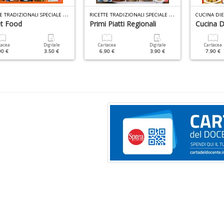
R
ICETTE TRADIZIONALI SPECIALE PIZZA N.2
R
ICETTE TRADIZIONALI SPECIALE PRIMI PIATTI N.1
CUCINA DIE
et Food
Primi Piatti Regionali
Cucina D
tacea
Digitale
Cartacea
Digitale
Cartacea
90 €
3.50 €
6.90 €
3.90 €
7.90 €