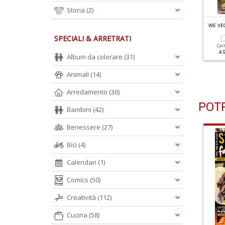
Storia
(2)
E VEG N.87
WE VEG N.86
WE VE
asagne
La Cucina Delle Feste
SPECIALI & ARRETRATI
Car
4.
Album da colorare
(31)
Cartacea
Digitale
Cartacea
Digitale
3.90 €
1.90 €
3.90 €
1.90 €
Animali
(14)
Arredamento
(36)
POTR
Bambini
(42)
Benessere
(27)
Bici
(4)
Calendari
(1)
Comics
(50)
Creatività
(112)
Cucina
(58)