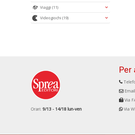
Viaggi
(11)
Videogiochi
(19)
Per 
Telefo
Email
Via F
Orari:
9/13 - 14/18 lun-ven
Via W