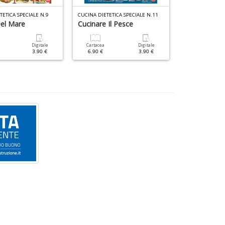
TETICA SPECIALE N.9
CUCINA DIETETICA SPECIALE N.11
el Mare
Cucinare Il Pesce
Friggitrice A
Digitale
Cartacea
Digitale
Cartacea
3.90 €
6.90 €
3.90 €
6.90 €