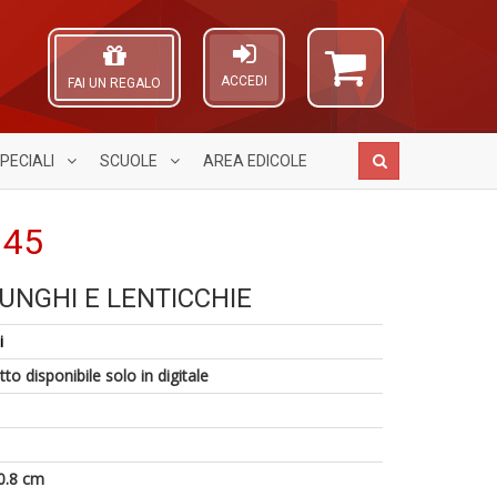
ACCEDI
FAI UN REGALO
PECIALI
SCUOLE
AREA
EDICOLE
.45
UNGHI E LENTICCHIE
N
E
A
E
G
L
i
U
T
St
O
a
n
M
C
to disponibile solo in digitale
c
+
S
n
E
D
n
T
+
D
0.8 cm