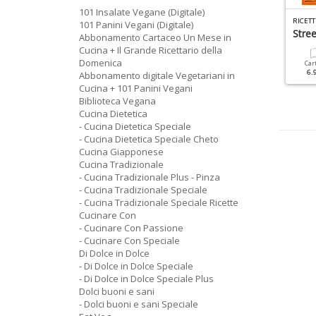
101 Insalate Vegane (Digitale)
T
ORTE DELLA NONNA SPECIALE N.54
DOLCI BUONI E SANI SPECIALE N.4
101 Panini Vegani (Digitale)
orte Semplici
Torte E Biscotti Di Natale
Stre
Abbonamento Cartaceo Un Mese in
Cucina + Il Grande Ricettario della
Domenica
Cartacea
Digitale
Cartacea
Digitale
Car
6.90 €
3.90 €
6.90 €
3.50 €
6.
Abbonamento digitale Vegetariani in
Cucina + 101 Panini Vegani
Biblioteca Vegana
Cucina Dietetica
- Cucina Dietetica Speciale
- Cucina Dietetica Speciale Cheto
Cucina Giapponese
Cucina Tradizionale
- Cucina Tradizionale Plus - Pinza
- Cucina Tradizionale Speciale
- Cucina Tradizionale Speciale Ricette
Cucinare Con
- Cucinare Con Passione
- Cucinare Con Speciale
Di Dolce in Dolce
- Di Dolce in Dolce Speciale
- Di Dolce in Dolce Speciale Plus
Dolci buoni e sani
- Dolci buoni e sani Speciale