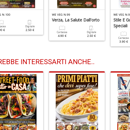
G N.100
WE VEG N.99
WE VEG N.9
Verza, La Salute Dall'orto
Stile E G
Speciali
tacea
Digitale
90 €
2.50 €
Cartacea
Digitale
4.90 €
2.50 €
Cartacea
3.90 €
EBBE INTERESSARTI ANCHE..