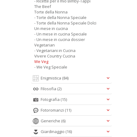
- Ricette per il mio Bimby-Tappi
The Beef
Torte della Nonna
- Torte della Nonna Speciale
- Torte della Nonna Speciale Dolci
Un mese in cucina
- Un mese in cucina Speciale
- Un mese in cucina dossier
Vegetarian
- Vegetariani in Cucina
Vivere Country Cucina
We Veg
- We Veg Speciale
Enigmistica
(84)
Filosofia
(2)
Fotografia
(15)
Fotoromanzi
(11)
Generiche
(6)
Giardinaggio
(16)