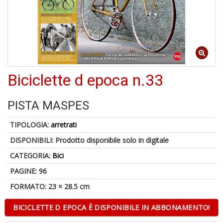
in
di
Biciclette d epoca n.33
6
n
in
PISTA MASPES
di
TIPOLOGIA:
arretrati
DISPONIBILI:
Prodotto disponibile solo in digitale
CATEGORIA:
Bici
PAGINE: 96
FORMATO: 23 × 28.5 cm
S
C
BICICLETTE D EPOCA È DISPONIBILE IN ABBONAMENTO!
G
n