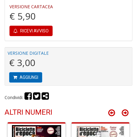
+
VERSIONE CARTACEA
D
€ 5,90
RICEVI AVVISO
A
I
VERSIONE DIGITALE
L
€ 3,00
P
C
S
AGGIUNGI
n
+
D
Condividi:
ALTRI NUMERI
L
G
R