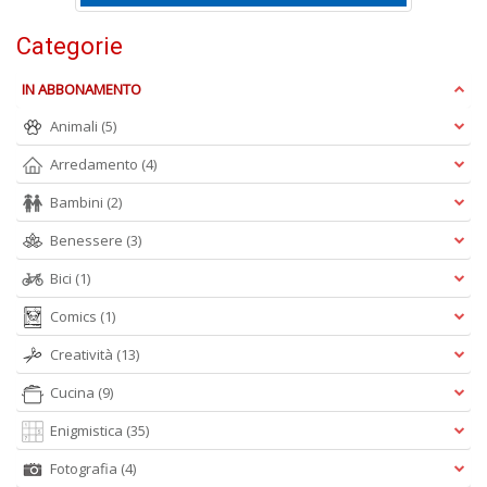
Categorie
IN ABBONAMENTO
Animali
(5)
A
L
Arredamento
(4)
O
C
Bambini
(2)
n
Benessere
(3)
Bici
(1)
Comics
(1)
Creatività
(13)
Cucina
(9)
Enigmistica
(35)
Fotografia
(4)