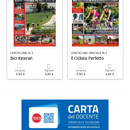
I
e
V
C
n
LIFECYCLING N.3
LIFECYCLING SPECIALE N.2
+
Bici Itinerari
Il Ciclista Perfetto
D
Cartacea
Digitale
Cartacea
Digitale
9.90 €
4.90 €
9.90 €
4.90 €
L
Il
n
+
D