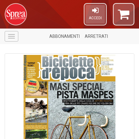
ACCEDI
ABBONAMENTI
ARRETRATI
Menù
1
n
c
6
n