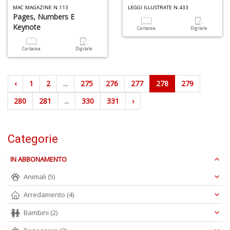
MAC MAGAZINE N.113
LEGGI ILLUSTRATE N.433
Pages, Numbers E
Keynote
Cartacea
Digitale
Cartacea
Digitale
‹
1
2
...
275
276
277
278
279
280
281
...
330
331
›
Categorie
IN ABBONAMENTO
Animali
(5)
Arredamento
(4)
Bambini
(2)