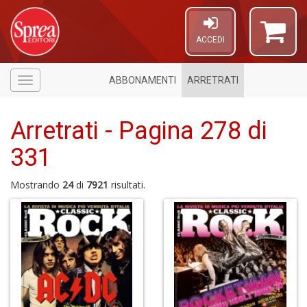
ACCEDI
ABBONAMENTI
ARRETRATI
Menù
Arretrati - Pagina 278 di
331
Mostrando
24
di
7921
risultati.
4
n
in
di