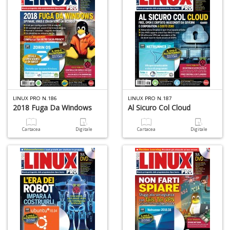
c
C
n
+
D
LINUX PRO N.186
LINUX PRO N.187
2018 Fuga Da Windows
Al Sicuro Col Cloud
Cartacea
Digitale
Cartacea
Digitale
A
L
O
C
n