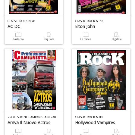
6
n
in
CLASSIC ROCK N.78
CLASSIC ROCK N.79
di
AC DC
Elton John
Cartacea
Digitale
Cartacea
Digitale
4
n
c
c
di
in
o
PROFESSIONE CAMIONISTA N.240
CLASSIC ROCK N.80
Arriva Il Nuovo Actros
Hollywood Vampires