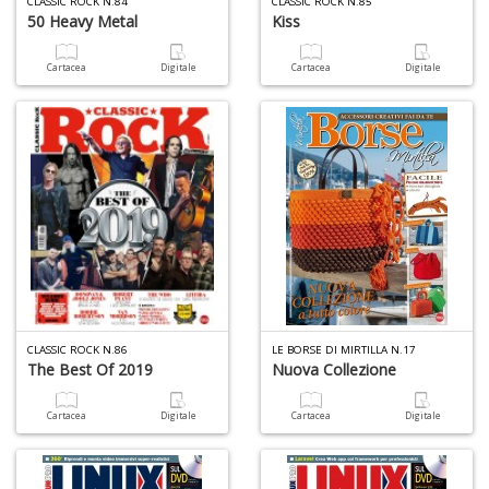
CLASSIC ROCK N.84
CLASSIC ROCK N.85
50 Heavy Metal
Kiss
W
M
n
Cartacea
Digitale
Cartacea
Digitale
+
D
I
e
c
I
M
P
CLASSIC ROCK N.86
LE BORSE DI MIRTILLA N.17
al
The Best Of 2019
Nuova Collezione
U
n
Cartacea
Digitale
Cartacea
Digitale
+
D