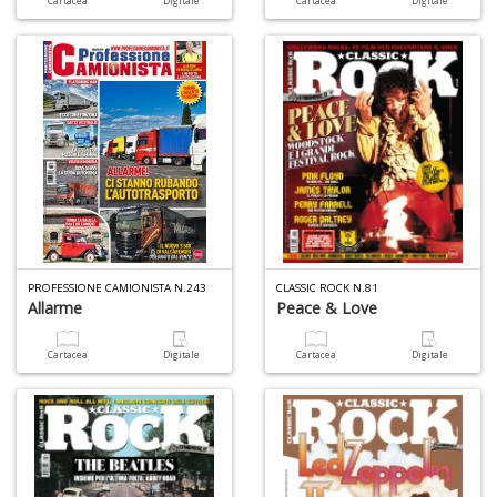
Cartacea
Digitale
Cartacea
Digitale
A
C
2
A
C
n
+
D
PROFESSIONE CAMIONISTA N.243
CLASSIC ROCK N.81
Allarme
Peace & Love
Cartacea
Digitale
Cartacea
Digitale
A
C
n
+
D