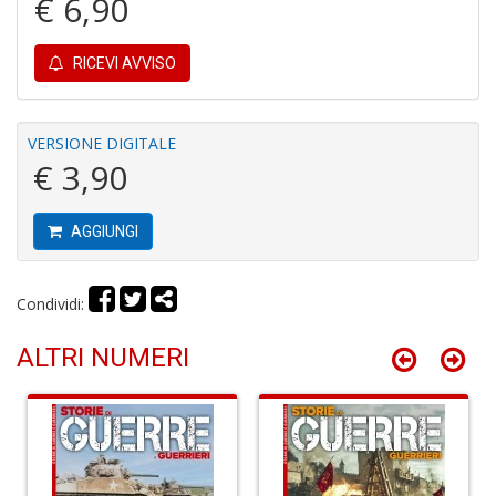
€ 6,90
n
+
D
RICEVI AVVISO
VERSIONE DIGITALE
€ 3,90
It
d
la
AGGIUNGI
s
g
m
H
Condividi:
D
n
ALTRI NUMERI
+
D