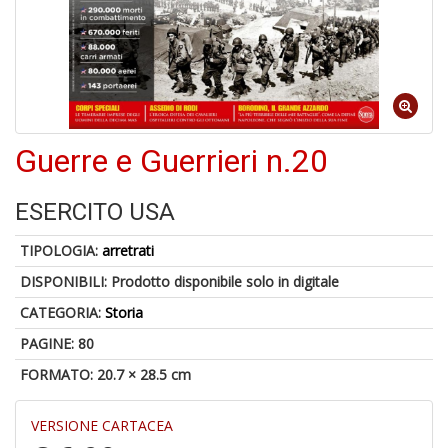
6
n
c
c
di
in
o
Guerre e Guerrieri n.20
1
ESERCITO USA
f
TIPOLOGIA:
arretrati
DISPONIBILI:
Prodotto disponibile solo in digitale
CATEGORIA:
Storia
PAGINE: 80
FORMATO: 20.7 × 28.5 cm
G
S
S
VERSIONE CARTACEA
E