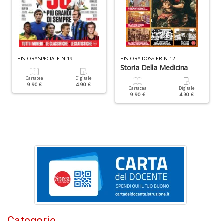
I
HISTORY SPECIALE N.19
HISTORY DOSSIER N.12
L
Storia Della Medicina
A
Cartacea
Digitale
n
9.90 €
4.90 €
+
Cartacea
Digitale
9.90 €
4.90 €
D
U
pe
c
s
B
M
n
Categorie
+