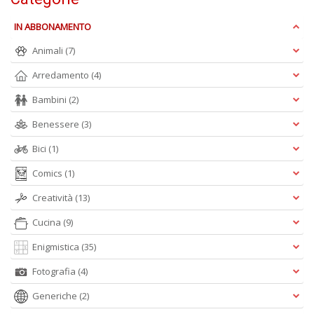
D
IN ABBONAMENTO
Animali
(7)
Arredamento
(4)
Bambini
(2)
Benessere
(3)
A
L
Bici
(1)
O
C
Comics
(1)
n
Creatività
(13)
Cucina
(9)
Enigmistica
(35)
Fotografia
(4)
Generiche
(2)