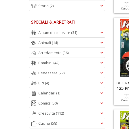
Storia
(2)
Carta
SPECIALI & ARRETRATI
Album da colorare
(31)
Animali
(14)
Arredamento
(36)
Bambini
(42)
Benessere
(27)
Bici
(4)
OFFICINA
125 Pr
Calendari
(1)
Carta
Comics
(50)
Creatività
(112)
Cucina
(58)