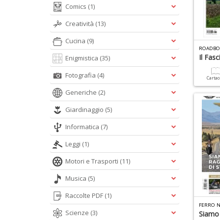
Comics
(1)
Creatività
(13)
Cucina
(9)
ROADBO
Il Fas
Enigmistica
(35)
Fotografia
(4)
Carta
Generiche
(2)
Giardinaggio
(5)
Informatica
(7)
Leggi
(1)
Motori e Trasporti
(11)
Musica
(5)
Raccolte PDF
(1)
FERRO N
Scienze
(3)
Siamo 