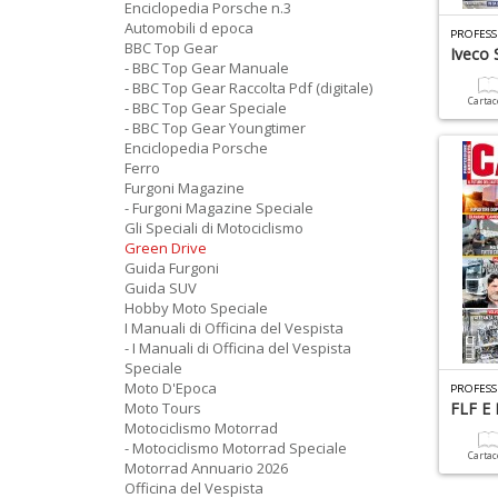
Enciclopedia Porsche n.3
Automobili d epoca
PROFESS
BBC Top Gear
Iveco
- BBC Top Gear Manuale
- BBC Top Gear Raccolta Pdf (digitale)
Carta
- BBC Top Gear Speciale
- BBC Top Gear Youngtimer
Enciclopedia Porsche
Ferro
Furgoni Magazine
- Furgoni Magazine Speciale
Gli Speciali di Motociclismo
Green Drive
Guida Furgoni
Guida SUV
Hobby Moto Speciale
I Manuali di Officina del Vespista
- I Manuali di Officina del Vespista
Speciale
Moto D'Epoca
PROFESS
Moto Tours
FLF E 
Motociclismo Motorrad
- Motociclismo Motorrad Speciale
Carta
Motorrad Annuario 2026
Officina del Vespista