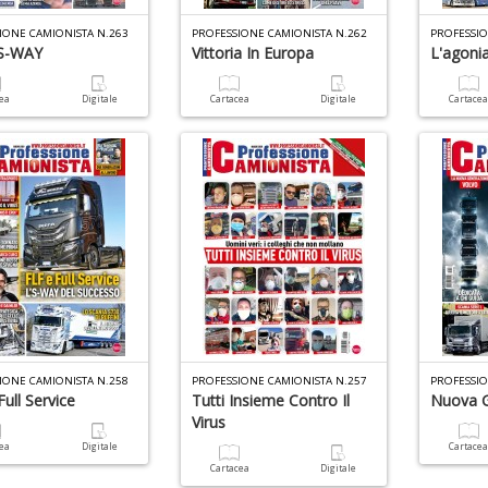
IONE CAMIONISTA N.263
PROFESSIONE CAMIONISTA N.262
PROFESSIO
 S-WAY
Vittoria In Europa
L'agonia
cea
Digitale
Cartacea
Digitale
Cartace
IONE CAMIONISTA N.258
PROFESSIONE CAMIONISTA N.257
PROFESSIO
Full Service
Tutti Insieme Contro Il
Nuova
Virus
cea
Digitale
Cartace
Cartacea
Digitale