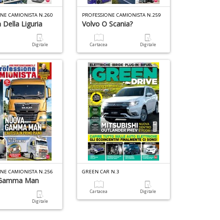
NE CAMIONISTA N.260
PROFESSIONE CAMIONISTA N.259
 Della Liguria
Volvo O Scania?
a
Digitale
Cartacea
Digitale
NE CAMIONISTA N.256
GREEN CAR N.3
 Gamma Man
Cartacea
Digitale
a
Digitale