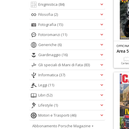
Enigmistica
(84)
Filosofia
(2)
Fotografia
(15)
Fotoromanzi
(11)
Generiche
(6)
OFFICINA
Area 5
Giardinaggio
(16)
Carta
Gli speciali di Mani di Fata
(83)
Informatica
(37)
Leggi
(11)
Libri
(52)
Lifestyle
(1)
Motori e Trasporti
(46)
Abbonamento Porsche Magazine +