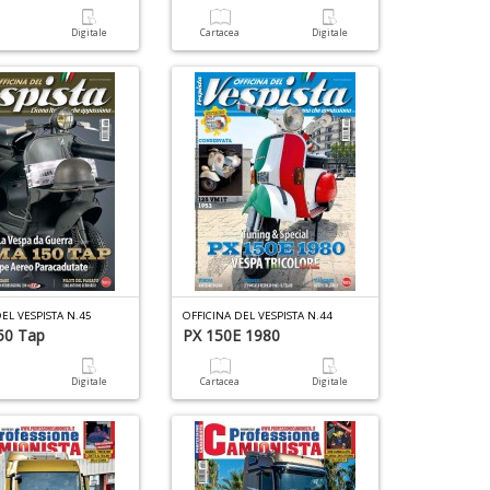
D
a
Digitale
Cartacea
Digitale
EL VESPISTA N.45
OFFICINA DEL VESPISTA N.44
50 Tap
PX 150E 1980
a
Digitale
Cartacea
Digitale