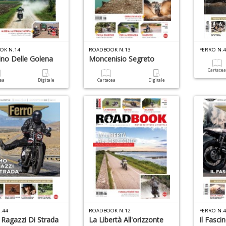
OK N.14
ROADBOOK N.13
FERRO N.
cino Delle Golena
Moncenisio Segreto
Cartace
cea
Digitale
Cartacea
Digitale
.44
ROADBOOK N.12
FERRO N.
Ragazzi Di Strada
La Libertà All'orizzonte
Il Fasci