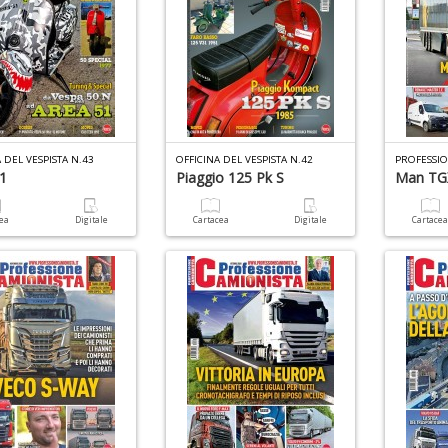
 DEL VESPISTA N.43
OFFICINA DEL VESPISTA N.42
PROFESSIO
1
Piaggio 125 Pk S
Man TG
cea
Digitale
Cartacea
Digitale
Cartace