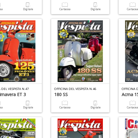
cea
Digitale
Cartacea
Digitale
Cartace
 DEL VESPISTA N.47
OFFICINA DEL VESPISTA N.46
OFFICINA D
imavera ET 3
180 SS
Acma 1
cea
Digitale
Cartacea
Digitale
Cartace