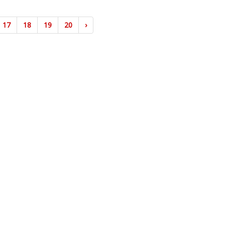
17
18
19
20
›