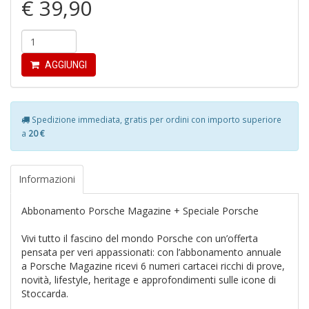
€ 39,90
r
AGGIUNGI
R
Spedizione immediata, gratis per ordini con importo superiore
di
a
20 €
c
V
C
Informazioni
C
n
+
Abbonamento Porsche Magazine + Speciale Porsche
D
Vivi tutto il fascino del mondo Porsche con un’offerta
pensata per veri appassionati: con l’abbonamento annuale
a Porsche Magazine ricevi 6 numeri cartacei ricchi di prove,
novità, lifestyle, heritage e approfondimenti sulle icone di
Stoccarda.
C