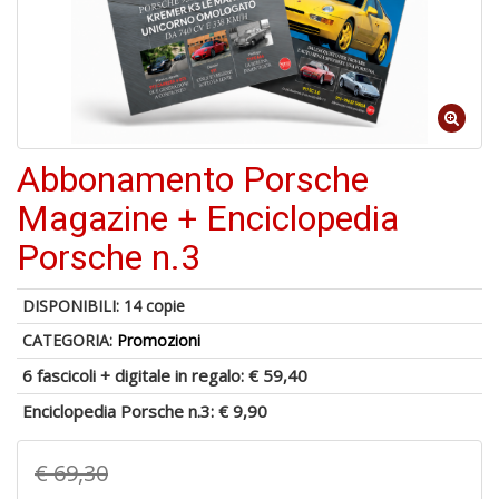
di
6
Abbonamento Porsche
n
in
Magazine + Enciclopedia
di
Porsche n.3
DISPONIBILI:
14 copie
CATEGORIA:
Promozioni
6 fascicoli + digitale in regalo:
€ 59,40
6
Enciclopedia Porsche n.3:
€ 9,90
f
+
di
€ 69,30
in