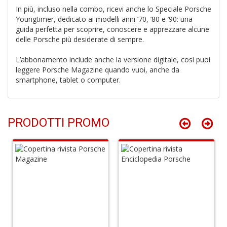
B
In più, incluso nella combo, ricevi anche lo Speciale Porsche
H
Youngtimer, dedicato ai modelli anni ’70, ’80 e ’90: una
T
guida perfetta per scoprire, conoscere e apprezzare alcune
n
delle Porsche più desiderate di sempre.
+
D
L’abbonamento include anche la versione digitale, così puoi
leggere Porsche Magazine quando vuoi, anche da
smartphone, tablet o computer.
P
B
PRODOTTI PROMO
T
G
M
n
+
D