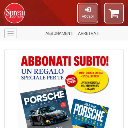
ACCEDI
ABBONAMENTI
ARRETRATI
Menù
U
a
c
D
M
in