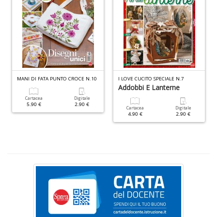
ci
d
ga
G
M
n
+
D
MANI DI FATA PUNTO CROCE N.10
I LOVE CUCITO SPECIALE N.7
Addobbi E Lanterne
Cartacea
Digitale
5.90 €
2.90 €
Cartacea
Digitale
4.90 €
2.90 €
C
G
n
+
D
S