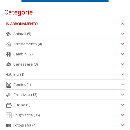
e
t
Categorie
D
M
IN ABBONAMENTO
n
+
Animali
(5)
D
Arredamento
(4)
Bambini
(2)
Benessere
(3)
Bici
(1)
Comics
(1)
A
L
Creatività
(13)
O
C
Cucina
(9)
n
Enigmistica
(35)
Fotografia
(4)