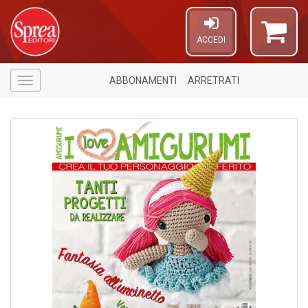
ACCEDI
ABBONAMENTI
ARRETRATI
Menù
U
A
c
C