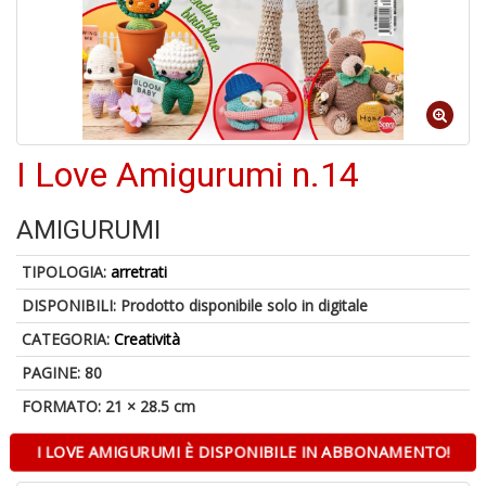
S
p
u
a
-
C
I Love Amigurumi n.14
AMIGURUMI
TIPOLOGIA:
arretrati
DISPONIBILI:
Prodotto disponibile solo in digitale
A
CATEGORIA:
Creatività
a
a
PAGINE: 80
P
C
FORMATO: 21 × 28.5 cm
I LOVE AMIGURUMI È DISPONIBILE IN ABBONAMENTO!