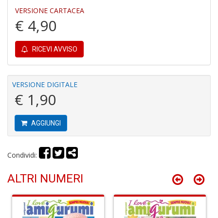
VERSIONE CARTACEA
€ 4,90
Fi
a
RICEVI AVVISO
p
c
Pr
VERSIONE DIGITALE
P
€ 1,90
C
S
n
+
AGGIUNGI
D
Condividi:
ALTRI NUMERI
P
C
R
S