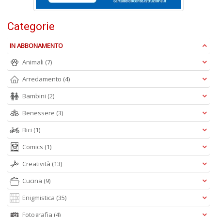
s
la
r
Categorie
r
di
IN ABBONAMENTO
c
M
Animali
(7)
M
n
Arredamento
(4)
+
Bambini
(2)
D
Benessere
(3)
Bici
(1)
Comics
(1)
C
n
Creatività
(13)
+
D
Cucina
(9)
Enigmistica
(35)
Fotografia
(4)