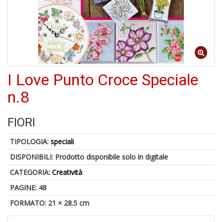
-
C
1
f
I Love Punto Croce Speciale
n.8
FIORI
TIPOLOGIA:
speciali
A
DISPONIBILI:
Prodotto disponibile solo in digitale
a
a
CATEGORIA:
Creatività
G
S
PAGINE: 48
FORMATO: 21 × 28.5 cm