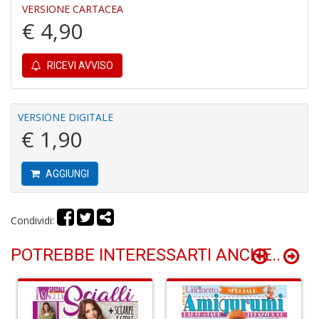
VERSIONE CARTACEA
€ 4,90
R
RICEVI AVVISO
c
il
B
VERSIONE DIGITALE
C
C
€ 1,90
S
n
+
AGGIUNGI
D
Condividi:
POTREBBE INTERESSARTI ANCHE..
B
cl
L
S
n