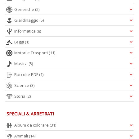
Generiche
(2)
S
R
Giardinaggio
(5)
P
C
Informatica
(8)
n
+
Leggi
(1)
D
Motori e Trasporti
(11)
Musica
(5)
Raccolte PDF
(1)
Scienze
(3)
Storia
(2)
A
L
O
SPECIALI & ARRETRATI
C
n
Album da colorare
(31)
Animali
(14)