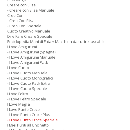
Creare con Elisa
- Creare con Elisa Manuale
Creo Con
- Creo Con Elisa
- Creo Con Speciale
Cucito Creativo Manuale
Dire Fare Creare Speciale
Enciclopedia Mani di Fata + Macchina da cucire tascabile
I Love Amigurumi
- I Love Amigurumi (Spagna)
- I Love Amigurumi Manuale
- I Love Amigurumi Pack
I Love Cucito
- I Love Cucito Manuale
- I Love Cucito Monografici
- I Love Cucito Pack Extra
- I Love Cucito Speciale
I Love Feltro
- I Love Feltro Speciale
I Love Maglia
I Love Punto Croce
- I Love Punto Croce Plus
- I Love Punto Croce Speciale
I Miei Punti all Uncinetto