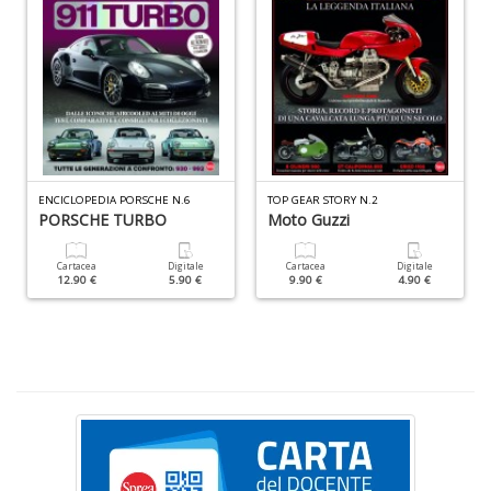
S
e
i
tr
ti
A
C
ENCICLOPEDIA PORSCHE N.6
TOP GEAR STORY N.2
n
PORSCHE TURBO
Moto Guzzi
+
D
Cartacea
Digitale
Cartacea
Digitale
12.90 €
5.90 €
9.90 €
4.90 €
D
Q
n
+
D