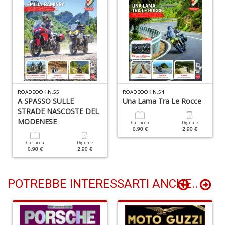
+
D
D
t
al
ROADBOOK N.55
ROADBOOK N.54
c
A SPASSO SULLE
Una Lama Tra Le Rocce
D
STRADE NASCOSTE DEL
b
MODENESE
Cartacea
Digitale
e
6.90 €
2.90 €
s
Cartacea
Digitale
S
6.90 €
2.90 €
n
+
D
POTREBBE INTERESSARTI ANCHE..