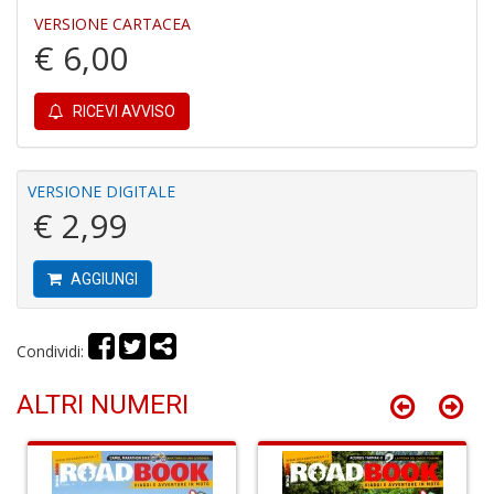
VERSIONE CARTACEA
€ 6,00
C
P
M
RICEVI AVVISO
a
P
C
S
VERSIONE DIGITALE
n
€ 2,99
+
D
AGGIUNGI
Condividi:
U
M
ALTRI NUMERI
di
F
Ar
n