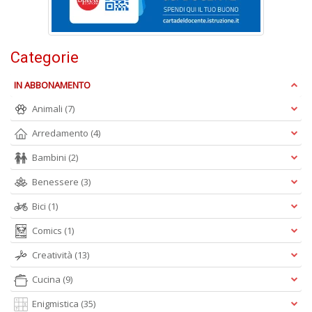
M
Categorie
P
n
IN ABBONAMENTO
+
D
Animali
(7)
Arredamento
(4)
Bambini
(2)
Benessere
(3)
Bici
(1)
A
Comics
(1)
L
O
Creatività
(13)
C
n
Cucina
(9)
Enigmistica
(35)