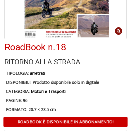
1
f
RoadBook n.18
RITORNO ALLA STRADA
6
TIPOLOGIA:
arretrati
f
DISPONIBILI:
Prodotto disponibile solo in digitale
+
di
CATEGORIA:
Motori e Trasporti
in
r
PAGINE: 96
FORMATO: 20.7 × 28.5 cm
ROADBOOK È DISPONIBILE IN ABBONAMENTO!