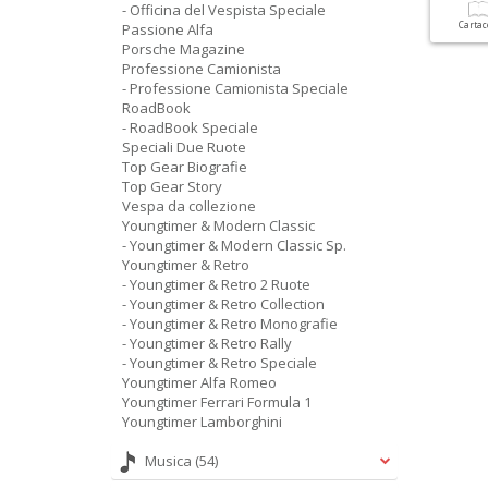
- Officina del Vespista Speciale
Carta
Passione Alfa
Porsche Magazine
Professione Camionista
- Professione Camionista Speciale
RoadBook
- RoadBook Speciale
Speciali Due Ruote
Top Gear Biografie
Top Gear Story
Vespa da collezione
Youngtimer & Modern Classic
- Youngtimer & Modern Classic Sp.
Youngtimer & Retro
- Youngtimer & Retro 2 Ruote
- Youngtimer & Retro Collection
- Youngtimer & Retro Monografie
- Youngtimer & Retro Rally
- Youngtimer & Retro Speciale
Youngtimer Alfa Romeo
Youngtimer Ferrari Formula 1
Youngtimer Lamborghini
Musica
(54)