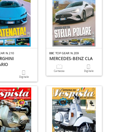
EAR N.210
BBC TOP GEAR N.209
RGHINI
MERCEDES-BENZ CLA
ARIO
Cartacea
Digitale
a
Digitale