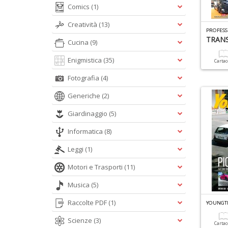
Comics
(1)
Creatività
(13)
PROFESS
TRANS
Cucina
(9)
Enigmistica
(35)
Carta
Fotografia
(4)
Generiche
(2)
Giardinaggio
(5)
Informatica
(8)
Leggi
(1)
Motori e Trasporti
(11)
Musica
(5)
Raccolte PDF
(1)
YOUNGTI
Scienze
(3)
Carta