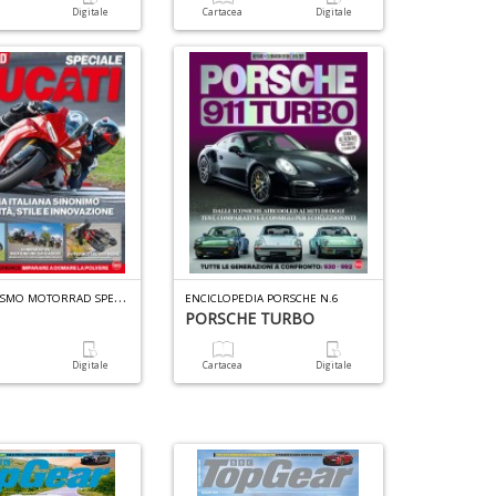
b
a
Digitale
Cartacea
Digitale
e
s
S
n
+
D
M
OTOCICLISMO MOTORRAD SPECIALE N.1
ENCICLOPEDIA PORSCHE N.6
PORSCHE TURBO
a
Digitale
Cartacea
Digitale