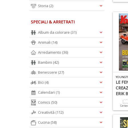
Storia
(2)
SPECIALI & ARRETRATI
Album da colorare
(31)
Animali
(14)
Arredamento
(36)
Bambini
(42)
Benessere
(27)
LE FE
Bici
(4)
CREAZ
Calendari
(1)
ERIK 
Comics
(50)
Carta
Creatività
(112)
Cucina
(58)