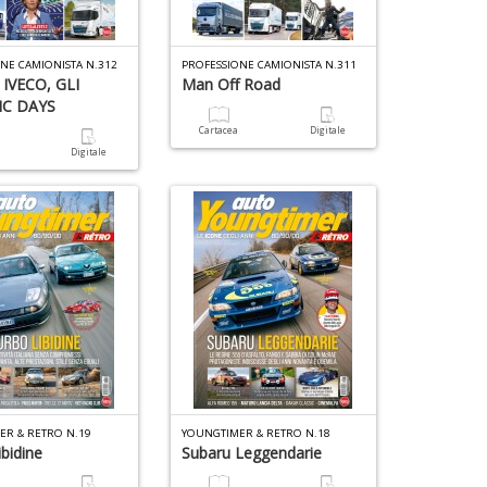
1
NE CAMIONISTA N.312
PROFESSIONE CAMIONISTA N.311
IVECO, GLI
Man Off Road
f
IC DAYS
D
U
Q
Cartacea
Digitale
M
n
a
Digitale
di
+
F
D
Ar
n
+
6
D
f
+
M
di
P
in
n
r
+
D
D
t
al
ER & RETRO N.19
YOUNGTIMER & RETRO N.18
c
bidine
Subaru Leggendarie
D