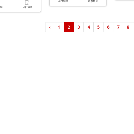
Cartacea
Digitale
cea
Digitale
‹
1
2
3
4
5
6
7
8