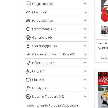
Enigmistica
(84)
Filosofia
(2)
Fotografia
(15)
Fotoromanzi
(11)
Generiche
(6)
TOP GEA
Giardinaggio
(16)
SCHU
Gli speciali di Mani di Fata
(83)
Carta
Informatica
(37)
Leggi
(11)
Libri
(52)
Lifestyle
(1)
Motori e Trasporti
(46)
Abbonamento Porsche Magazine +