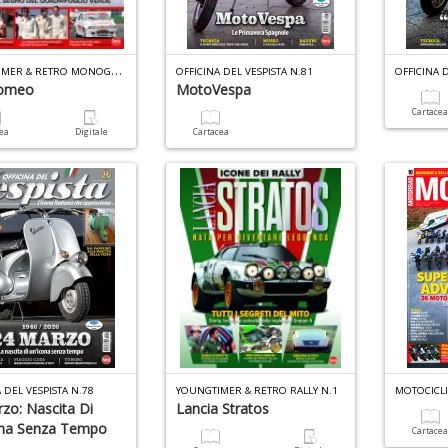
Y
OUNGTIMER & RETRO MONOGRAFIE N.3
OFFICINA DEL VESPISTA N.81
OFFICINA D
Romeo
MotoVespa
Cartace
cea
Digitale
Cartacea
 DEL VESPISTA N.78
YOUNGTIMER & RETRO RALLY N.1
MOTOCICL
zo: Nascita Di
Lancia Stratos
ona Senza Tempo
Cartace