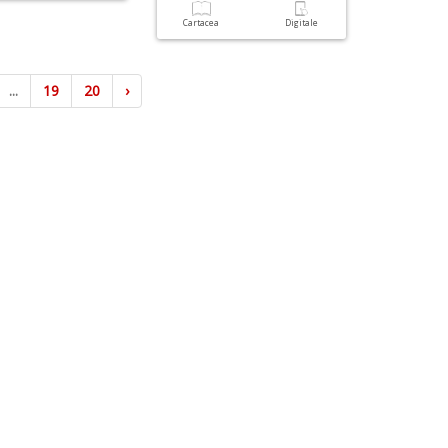
Cartacea
Digitale
...
19
20
›