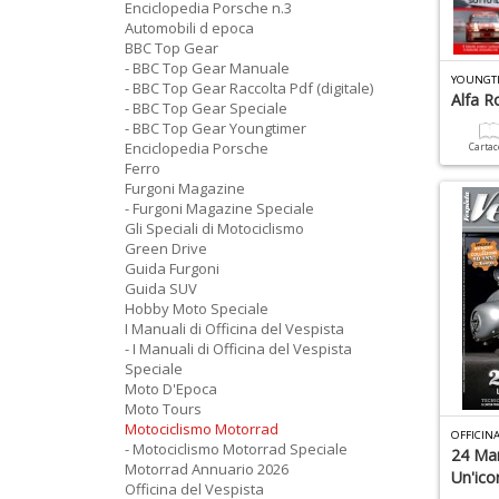
Enciclopedia Porsche n.3
Automobili d epoca
BBC Top Gear
- BBC Top Gear Manuale
- BBC Top Gear Raccolta Pdf (digitale)
Alfa 
- BBC Top Gear Speciale
- BBC Top Gear Youngtimer
Enciclopedia Porsche
Carta
Ferro
Furgoni Magazine
- Furgoni Magazine Speciale
Gli Speciali di Motociclismo
Green Drive
Guida Furgoni
Guida SUV
Hobby Moto Speciale
I Manuali di Officina del Vespista
- I Manuali di Officina del Vespista
Speciale
Moto D'Epoca
Moto Tours
Motociclismo Motorrad
OFFICINA
- Motociclismo Motorrad Speciale
24 Mar
Motorrad Annuario 2026
Un'ic
Officina del Vespista