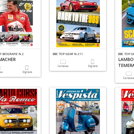
R BIOGRAFIE N.2
BBC TOP GEAR N.211
BBC TOP G
MACHER
LAMBO
TEMER
Cartacea
Digitale
cea
Digitale
Cartace