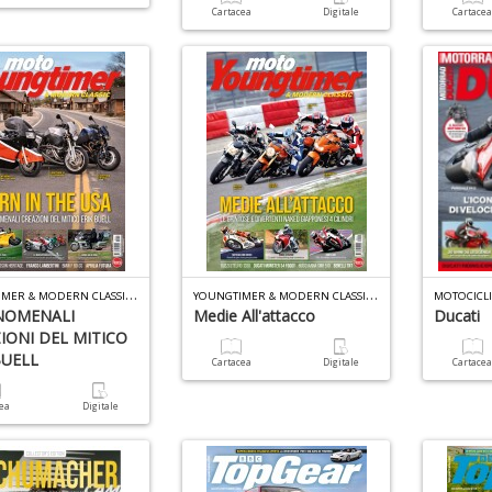
Cartacea
Digitale
Cartace
Y
OUNGTIMER & MODERN CLASSIC N.13
Y
OUNGTIMER & MODERN CLASSIC N.12
NOMENALI
Medie All'attacco
Ducati
IONI DEL MITICO
BUELL
Cartacea
Digitale
Cartace
cea
Digitale