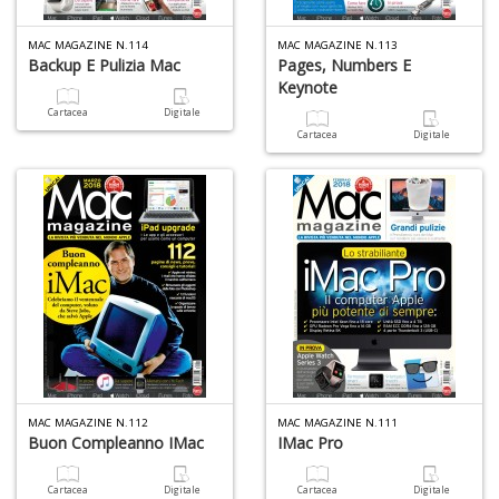
MAC MAGAZINE N.114
MAC MAGAZINE N.113
Backup E Pulizia Mac
Pages, Numbers E
Keynote
Cartacea
Digitale
Cartacea
Digitale
V
I
M
e
c
e
n
+
D
MAC MAGAZINE N.112
MAC MAGAZINE N.111
Buon Compleanno IMac
IMac Pro
T
P
Cartacea
Digitale
Cartacea
Digitale
C