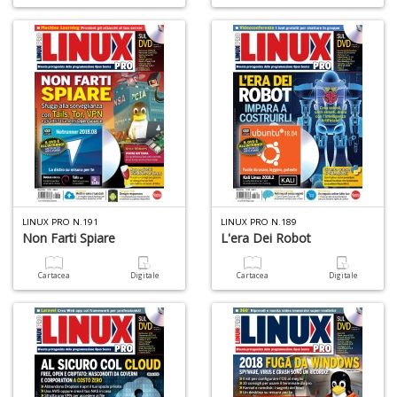
R
n
+
D
D
Q
n
+
LINUX PRO N.191
LINUX PRO N.189
D
Non Farti Spiare
L'era Dei Robot
Cartacea
Digitale
Cartacea
Digitale
A
L