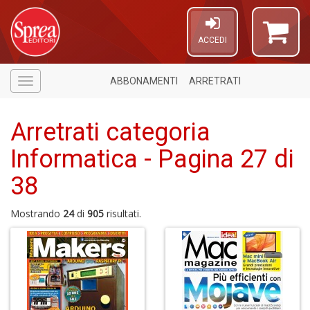
ACCEDI
ABBONAMENTI
ARRETRATI
Menù
Arretrati categoria
Informatica - Pagina 27 di
38
Mostrando
24
di
905
risultati.
6
n
c
c
di
in