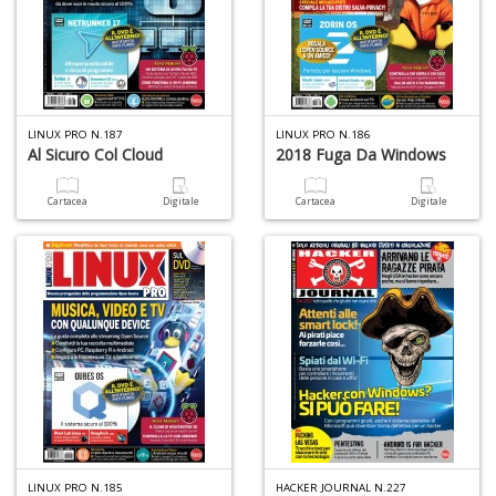
O
C
n
LINUX PRO N.187
LINUX PRO N.186
Al Sicuro Col Cloud
2018 Fuga Da Windows
Cartacea
Digitale
Cartacea
Digitale
LINUX PRO N.185
HACKER JOURNAL N.227