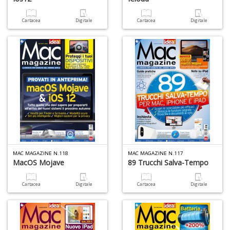
a
-
Cartacea
Digitale
Cartacea
Digitale
C
It
d
S
D
di
C
MAC MAGAZINE N.118
MAC MAGAZINE N.117
MacOS Mojave
89 Trucchi Salva-Tempo
la
S
n
Cartacea
Digitale
Cartacea
Digitale
+
D