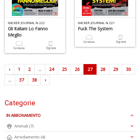
HACKER JOURNAL N.222
HACKER JOURNAL N.221
Gli Italiani Lo Fanno
Fuck The System
Meglio
Cartacea
Digitale
Cartacea
Digitale
‹
1
2
...
24
25
26
27
28
29
30
...
37
38
›
Categorie
IN ABBONAMENTO
Animali
(7)
Arredamento
(4)