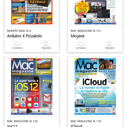
o
MAKERS MAG N.4
MAC MAGAZINE N.121
U
Arduino Il Pizzaiolo
Mojave
a
di
Cartacea
Digitale
Cartacea
Digitale
a
U
M
in
C
p
MAC MAGAZINE N.120
MAC MAGAZINE N.119
u
Ios12
ICloud