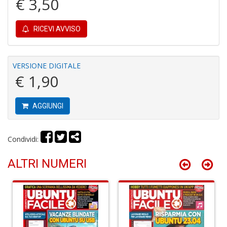
€ 3,50
RICEVI AVVISO
Y
&
M
VERSIONE DIGITALE
C
€ 1,90
R
P
(d
AGGIUNGI
n
+
D
Condividi:
ALTRI NUMERI
M
T
R
S
n