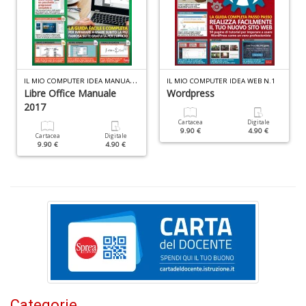
M
H
K
2
n
+
I
L MIO COMPUTER IDEA MANUALE N.5
IL MIO COMPUTER IDEA WEB N.1
D
Libre Office Manuale
Wordpress
2017
Cartacea
Digitale
9.90 €
4.90 €
Cartacea
Digitale
9.90 €
4.90 €
S
Pi
M
al
u
n
+
D
Categorie