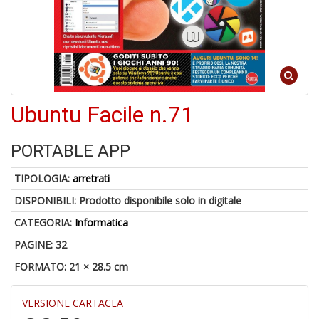
A
a
a
Cr
Ubuntu Facile n.71
e
C
PORTABLE APP
TIPOLOGIA:
arretrati
DISPONIBILI:
Prodotto disponibile solo in digitale
5
CATEGORIA:
Informatica
n
in
PAGINE: 32
di
FORMATO: 21 × 28.5 cm
VERSIONE CARTACEA