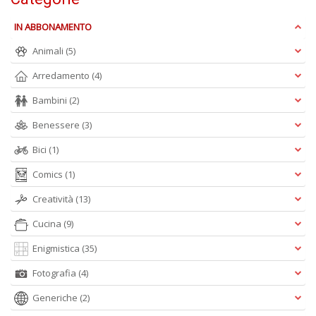
IN ABBONAMENTO
E
S
Animali
(5)
S
n
Arredamento
(4)
+
D
Bambini
(2)
Benessere
(3)
Bici
(1)
Comics
(1)
Creatività
(13)
A
Cucina
(9)
L
O
Enigmistica
(35)
C
n
Fotografia
(4)
Generiche
(2)