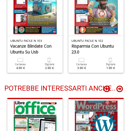
+
D
UBUNTU FACILE N.103
UBUNTU FACILE N.102
N
Vacanze Blindate Con
Risparmia Con Ubuntu
I
Ubuntu Su Usb
23.0
L
C
Cartacea
Digitale
Cartacea
Digitale
M
4.90 €
2.90 €
3.90 €
1.90 €
n
+
D
POTREBBE INTERESSARTI ANCHE..
M