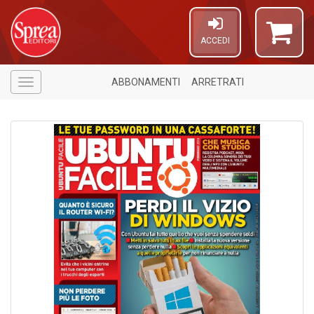
ACCEDI
ABBONAMENTI
ARRETRATI
Menù
A
di
a
a
S