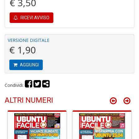
€ 3,50
I
L
C
RICEVI AVVISO
S
n
+
D
VERSIONE DIGITALE
€ 1,90
AGGIUNGI
Fi
F
A
Condividi:
C
R
ALTRI NUMERI
n
+
D