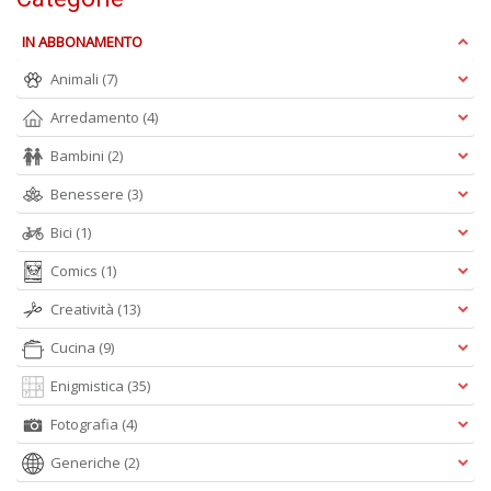
O
d
IN ABBONAMENTO
V
Animali
(7)
n
+
Arredamento
(4)
D
Bambini
(2)
Benessere
(3)
Bici
(1)
Comics
(1)
A
Creatività
(13)
L
O
Cucina
(9)
C
Enigmistica
(35)
n
Fotografia
(4)
Generiche
(2)