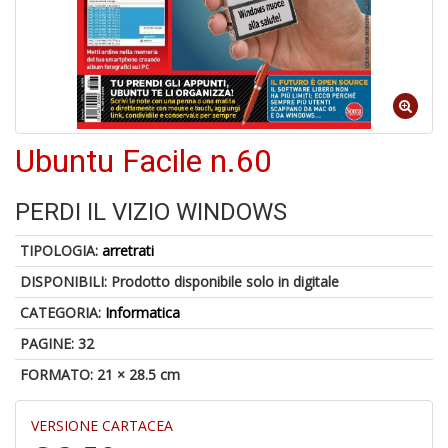
1
f
Ubuntu Facile n.60
1
n
PERDI IL VIZIO WINDOWS
in
di
TIPOLOGIA:
arretrati
DISPONIBILI:
Prodotto disponibile solo in digitale
CATEGORIA:
Informatica
PAGINE: 32
FORMATO: 21 × 28.5 cm
A
e
VERSIONE CARTACEA
L