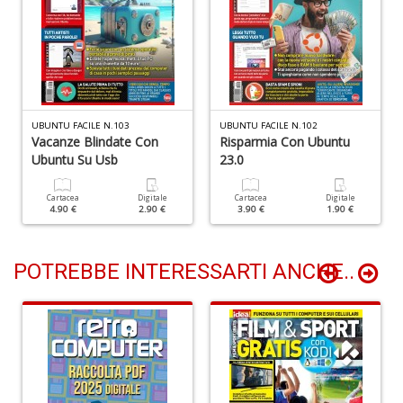
O
B
Il
M
G
S
n
UBUNTU FACILE N.103
UBUNTU FACILE N.102
Vacanze Blindate Con
Risparmia Con Ubuntu
+
Ubuntu Su Usb
23.0
D
Cartacea
Digitale
Cartacea
Digitale
4.90 €
2.90 €
3.90 €
1.90 €
POTREBBE INTERESSARTI ANCHE..
1
T
1
O
d
V