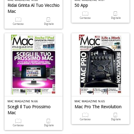
Ridai Grinta Al Tuo Vecchio
50 App
Mac
Cartacea
Digitale
Fi
Cartacea
Digitale
a
p
c
Pr
P
C
S
n
+
D
MAC MAGAZINE N.66
MAC MAGAZINE N.65
Scegli Il Tuo Prossimo
Mac Pro The Revolution
Mac
P
C
Cartacea
Digitale
R
Cartacea
Digitale
S