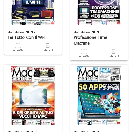
S
p
u
a
MAC MAGAZINE N.70
MAC MAGAZINE N.69
-
Fai Tutto Con Il Wi-Fi
Professione Time
C
Machine!
Cartacea
Digitale
Cartacea
Digitale
A
a
a
P
C
MAC MAGAZINE N.68
MAC MAGAZINE N.67