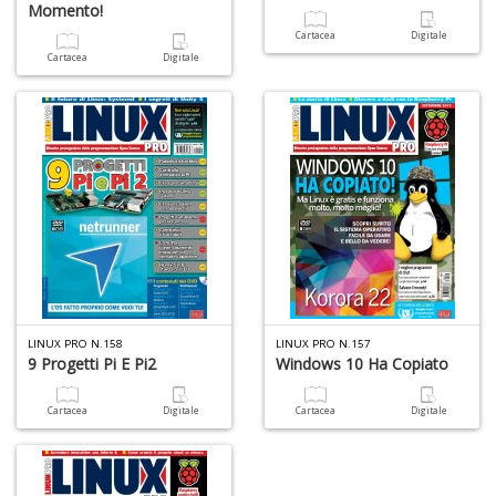
Momento!
e
t
Cartacea
Digitale
D
Cartacea
Digitale
M
n
+
D
A
LINUX PRO N.158
LINUX PRO N.157
L
9 Progetti Pi E Pi2
Windows 10 Ha Copiato
O
C
n
Cartacea
Digitale
Cartacea
Digitale