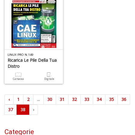
LINUX PRO N.149
Ricarica Le Pile Della Tua
Distro
Cartacea
Digitale
‹
1
2
...
30
31
32
33
34
35
36
37
38
›
Categorie