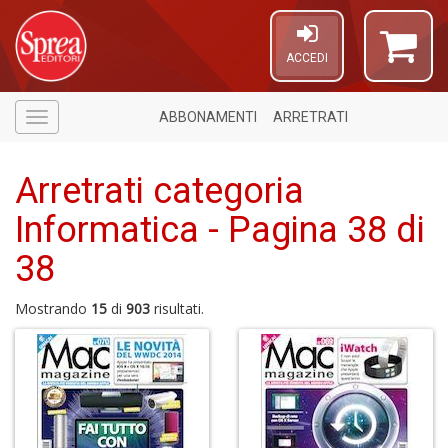
ACCEDI
ABBONAMENTI
ARRETRATI
Menù
Arretrati categoria
Informatica - Pagina 38 di
38
U
A
Mostrando
15
di
903
risultati.
c
C