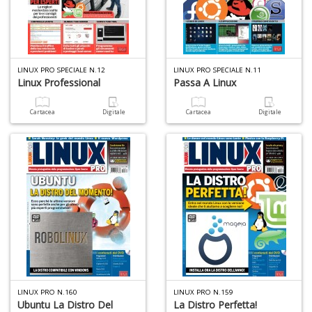
ci
d
ga
G
M
LINUX PRO SPECIALE N.12
LINUX PRO SPECIALE N.11
n
Linux Professional
Passa A Linux
+
D
Cartacea
Digitale
Cartacea
Digitale
C
G
n
+
D
LINUX PRO N.160
LINUX PRO N.159
Ubuntu La Distro Del
La Distro Perfetta!
S