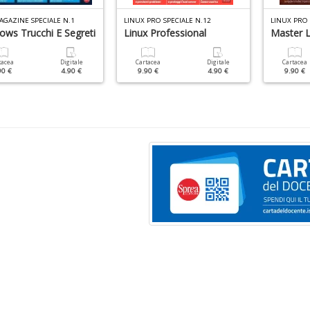
AGAZINE SPECIALE N.1
LINUX PRO SPECIALE N.12
LINUX PRO 
ows Trucchi E Segreti
Linux Professional
Master L
tacea
Digitale
Cartacea
Digitale
Cartacea
90 €
4.90 €
9.90 €
4.90 €
9.90 €