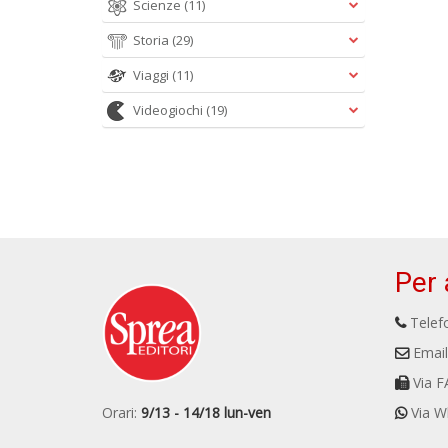
Scienze
(11)
Storia
(29)
Viaggi
(11)
Videogiochi
(19)
Per 
Telefo
Email
Via F
Orari:
9/13 - 14/18 lun-ven
Via W