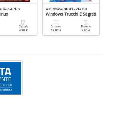
SPECIALE N.16
WIN MAGAZINE SPECIALE N.8
WIN MAGAZINE S
inux
Windows Trucchi E Segreti
La Guida Fac
Windows
Digitale
Cartacea
Digitale
4.90 €
12.90 €
5.90 €
Cartacea
9.90 €