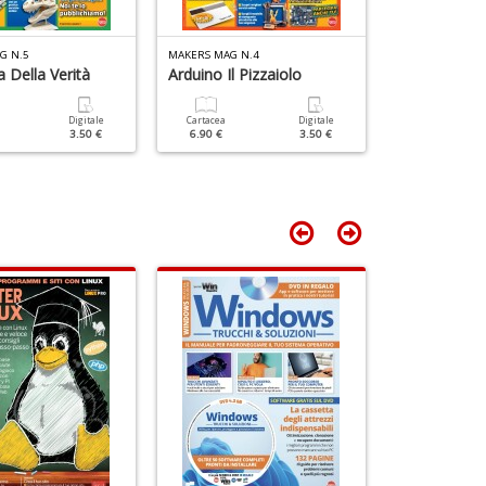
G N.5
MAKERS MAG N.4
MAKERS MAG N.
 Della Verità
Arduino Il Pizzaiolo
Braccio Mec
Digitale
Cartacea
Digitale
Cartacea
3.50 €
6.90 €
3.50 €
6.90 €