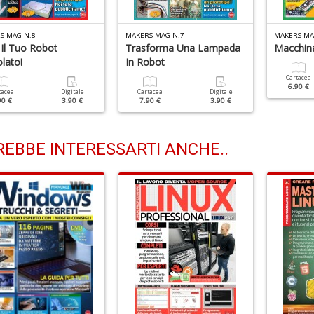
S MAG N.8
MAKERS MAG N.7
MAKERS MA
 Il Tuo Robot
Trasforma Una Lampada
Macchina
lato!
In Robot
Cartacea
6.90 €
tacea
Digitale
Cartacea
Digitale
90 €
3.90 €
7.90 €
3.90 €
EBBE INTERESSARTI ANCHE..