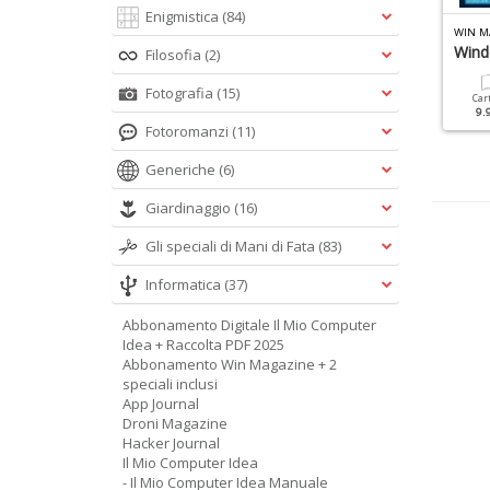
Enigmistica
(84)
L MIO COMPUTER IDEA WEB N.3
WIN MAGAZINE LINUX N.2
WIN M
ggetti Connessi
Linux Masterclass
Wind
Filosofia
(2)
Fotografia
(15)
Cartacea
Digitale
Cartacea
Digitale
Car
9.90 €
4.90 €
12.90 €
6.90 €
9.
Fotoromanzi
(11)
Generiche
(6)
Giardinaggio
(16)
Gli speciali di Mani di Fata
(83)
Informatica
(37)
Abbonamento Digitale Il Mio Computer
Idea + Raccolta PDF 2025
Abbonamento Win Magazine + 2
speciali inclusi
App Journal
Droni Magazine
Hacker Journal
Il Mio Computer Idea
- Il Mio Computer Idea Manuale