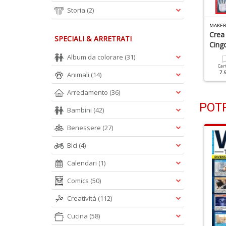
Storia
(2)
AKERS MAG N.2
MAKERS MAG N.1
MAKER
rea Il Bot Che Disegna
Crea Un Sonar Da Salotto
Crea
SPECIALI & ARRETRATI
a Solo
Cingo
Album da colorare
(31)
Cartacea
Digitale
6.90 €
3.50 €
Cartacea
Digitale
Car
6.90 €
3.50 €
7.
Animali
(14)
Arredamento
(36)
POTR
Bambini
(42)
Benessere
(27)
Bici
(4)
Calendari
(1)
Comics
(50)
Creatività
(112)
Cucina
(58)