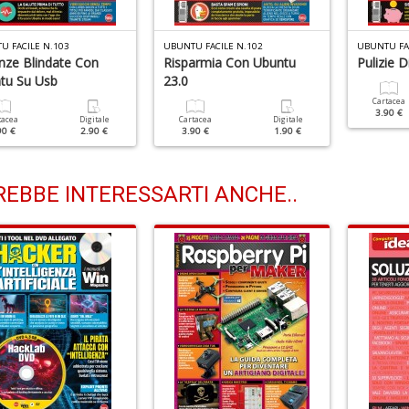
U FACILE N.103
UBUNTU FACILE N.102
UBUNTU FAC
nze Blindate Con
Risparmia Con Ubuntu
Pulizie 
tu Su Usb
23.0
Cartacea
3.90 €
tacea
Digitale
Cartacea
Digitale
90 €
2.90 €
3.90 €
1.90 €
EBBE INTERESSARTI ANCHE..