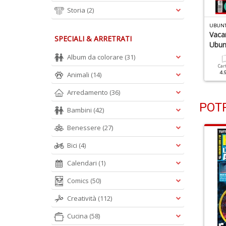
Storia
(2)
BUNTU FACILE N.90
UBUNTU FACILE N.89
UBUNT
ola Nel Futuro Con
No, È Ubuntu!
Vaca
SPECIALI & ARRETRATI
buntu 21.04!
Ubun
Album da colorare
(31)
Cartacea
Digitale
3.50 €
1.90 €
Cartacea
Digitale
Car
3.50 €
1.90 €
4.
Animali
(14)
Arredamento
(36)
POTR
Bambini
(42)
Benessere
(27)
Bici
(4)
Calendari
(1)
Comics
(50)
Creatività
(112)
Cucina
(58)