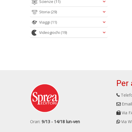
Scienze
(11)
Storia
(29)
Viaggi
(11)
Videogiochi
(19)
Per 
Telefo
Email
Via F
Orari:
9/13 - 14/18 lun-ven
Via W