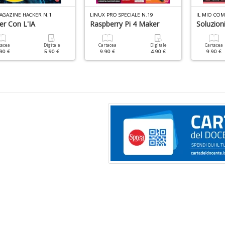
AGAZINE HACKER N.1
LINUX PRO SPECIALE N.19
er Con L'IA
Raspberry Pi 4 Maker
Soluzioni
tacea
Digitale
Cartacea
Digitale
Cartacea
90 €
5.90 €
9.90 €
4.90 €
9.90 €