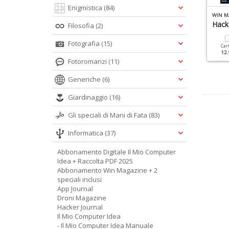
Enigmistica
(84)
IN MAGAZINE ACADEMY N.2
LINUX PRO DISTRO N.2
WIN M
hatGpt Facile
Fedora
Hack
Filosofia
(2)
Fotografia
(15)
Cartacea
Digitale
Cartacea
Digitale
Car
9.90 €
4.90 €
9.90 €
4.90 €
12.
Fotoromanzi
(11)
Generiche
(6)
Giardinaggio
(16)
Gli speciali di Mani di Fata
(83)
Informatica
(37)
Abbonamento Digitale Il Mio Computer
Idea + Raccolta PDF 2025
Abbonamento Win Magazine + 2
speciali inclusi
App Journal
Droni Magazine
Hacker Journal
Il Mio Computer Idea
- Il Mio Computer Idea Manuale