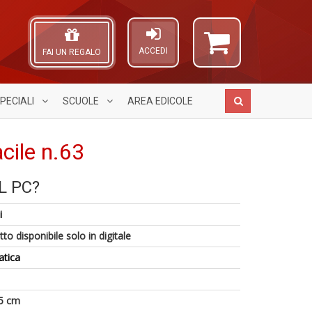
ACCEDI
FAI UN REGALO
PECIALI
SCUOLE
AREA
EDICOLE
cile n.63
IL PC?
C
5
A
1
P
a
L
i
n
P
di
O
in
C
P
C
to disponibile solo in digitale
di
n
R
n
+
atica
P
D
n
+
D
5 cm