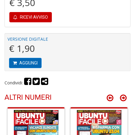
€ 3,50
RICEVI AVVISO
I
G
VERSIONE DIGITALE
P
€ 1,90
C
la
S
AGGIUNGI
S
n
+
Condividi:
D
ALTRI NUMERI
L
G
S
d