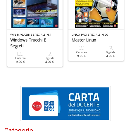
WIN MAGAZINE SPECIALE N.1
LINUX PRO SPECIALE N.20
Windows Trucchi E
Master Linux
Fa
Segreti
S
n
Cartacea
Digitale
9.90 €
4.90 €
+
Cartacea
Digitale
9.90 €
4.90 €
D
M
c
L
N
M
n
+
Categorie