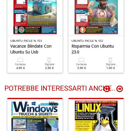
M
S
S
n
+
D
UBUNTU FACILE N.103
UBUNTU FACILE N.102
Vacanze Blindate Con
Risparmia Con Ubuntu
Ubuntu Su Usb
23.0
T
Cartacea
Digitale
Cartacea
Digitale
4.90 €
2.90 €
3.90 €
1.90 €
fa
R
p
il
POTREBBE INTERESSARTI ANCHE..
m
B
d
N
n
+
D