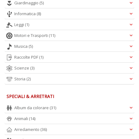
Giardinaggio
(5)
A
L
Informatica
(8)
O
C
Leggi
(1)
n
Motori e Trasporti
(11)
Musica
(5)
Raccolte PDF
(1)
Scienze
(3)
Storia
(2)
SPECIALI & ARRETRATI
Album da colorare
(31)
Animali
(14)
Arredamento
(36)