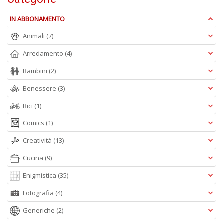
D
IN ABBONAMENTO
Animali
(7)
Arredamento
(4)
C
ai
Bambini
(2)
pi
D
Benessere
(3)
D
Bici
(1)
in
D
Comics
(1)
n
+
Creatività
(13)
D
Cucina
(9)
Enigmistica
(35)
Fotografia
(4)
Generiche
(2)