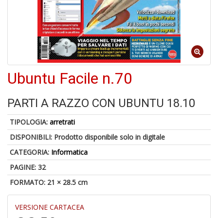
1
n
in
Ubuntu Facile n.70
di
PARTI A RAZZO CON UBUNTU 18.10
TIPOLOGIA:
arretrati
DISPONIBILI:
Prodotto disponibile solo in digitale
U
CATEGORIA:
Informatica
a
di
PAGINE: 32
a
FORMATO: 21 × 28.5 cm
a
C
VERSIONE CARTACEA